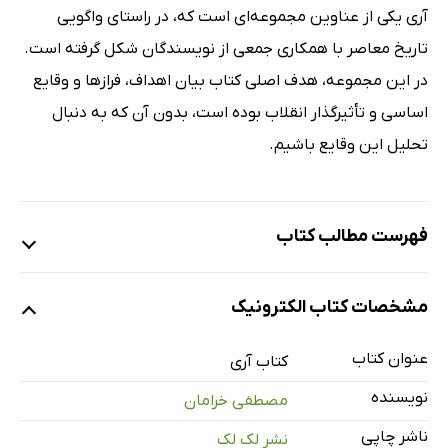
آری یکی از عناوین مجموعه‌ای است که، در راستای واگویی
تاریخ معاصر با همکاری جمعی از نویسندگان شکل گرفته است.
در این مجموعه، هدف اصلی کتاب بیان اهداف، فرازها و وقایع
اساسی و تأثیرگذار انقلاب بوده است، بدون آن که به دنبال
تحلیل این وقایع باشیم.
فهرست مطالب کتاب
دوست نوجوان
مشخصات کتاب الکترونیک
جای شهدا خالی
فروشنده ناشی
عنوان کتاب
کتاب آری
آری یا نه
نویسنده
مصطفی خرامان
شورا ، مظهر حاکمیت مردم
ناشر چاپی
نشر لک لک
ترور