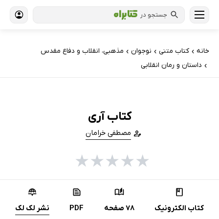
جستجو در
خانه
کتاب‌ متنی
نوجوان
مذهبی، انقلاب و دفاع مقدس
›
›
›
داستان و رمان انقلابی
›
کتاب آری
مصطفی خرامان
★
★
★
★
★
کتاب الکترونیک
78 صفحه
PDF
نشر لک لک