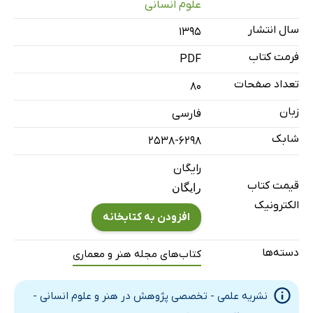
علوم انسانی
لزوم پایبندی و تعهد به اخلاق در معماری
سال انتشار
۱۳۹۵
بررسی نقش سوداگری و احتکار زمین در گسترش پیرامونی
فرمت کتاب
PDF
شهرها: ارایه یک مدلی تحلیلی
تعداد صفحات
80
زبان
فارسی
شابک
2538-6298
رایگان
قیمت کتاب
رایگان
الکترونیک
افزودن به کتابخانه
دسته‌ها
کتاب‌های مجله هنر و معماری
نشریه علمی - تخصصی پژوهش در هنر و علوم انسانی -