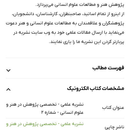
پژوهش هنر و مطالعات علوم انسانی می‌پردازد.
از اینرو از تمام اساتید، صاحبنظران، کارشناسان، دانشجویان،
پژوهشگران و علاقمندان به مطالعات علوم انسانی و هنر دعوت
می‌نماید با ارسال مقالات علمی خود به وب سایت نشریه در
پربارتر کردن این نشریه ما را یاری نمایند.
فهرست مطالب
عناصر معماری پایدار در باغ سیف الدوله شهرستان ملایر
مشخصات کتاب الکترونیک
تاملی در مفهوم زیست پذیری؛ شناخت، سنجش و رویکردها
هرمنوتیک و حقیقت در رساله‌ی "ایون" افلاطون
نشریه علمی - تخصصی پژوهش در هنر و
عنوان کتاب
جغرافیای سیاسی جمهوری آذربایجان و تاثیر آن بر منافع ملی
علوم انسانی - شماره 2
جمهوری آذربایجان
نشریه علمی - تخصصی پژوهش در هنر و
ناشر چاپی
سیاست جنایی اسلام در قبال جرایم زیست محیطی