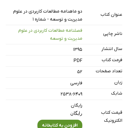
بررسی رابطه بین قیمت محصولات با میزان رضایتمندی
دو ماهنامه‌ مطالعات کاربردی در علوم
عنوان کتاب
مشتریان شرکت به پخش تبریز
مدیریت و توسعه - شماره 1
سیستم های اطلاعاتی حسابداری: چالش در گزارشگری به هنگام
فصلنامه مطالعات کاربردی در علوم
ناشر چاپی
مدیریت و کاهش بهای تمام شده، با محوریت طبقه بندی
مدیریت و توسعه
طبیعی هزینه‌ها در کسب
سال انتشار
۱۳۹۵
فرمت کتاب
PDF
تعداد صفحات
52
زبان
فارسی
شابک
2538-6409
رایگان
قیمت کتاب
رایگان
الکترونیک
افزودن به کتابخانه