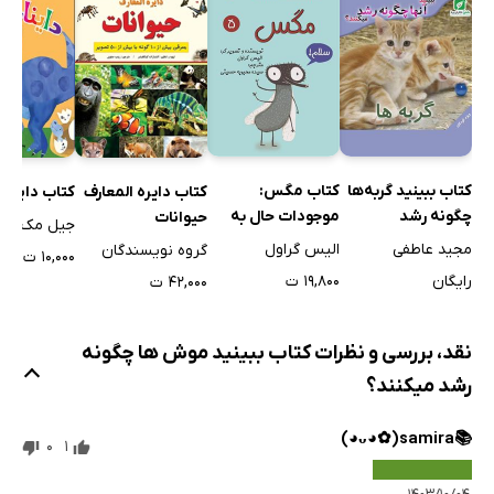
کتاب ببینید گربه‌ها
کتاب مگس:
کتاب دایره‌ المعارف
کتاب دایناس
چگونه رشد
موجودات حال به
حیوانات
جیل مک دونا
می‌کنند؟
هم زن
مجید عاطفی
الیس گراول
گروه نویسندگان
۱۰,۰۰۰ ت
رایگان
۱۹,۸۰۰ ت
۴۲,۰۰۰ ت
نقد، بررسی و نظرات کتاب ببینید موش ها چگونه
رشد میکنند؟
📚samira⁦(⁠◕⁠ᴗ⁠◕⁠✿⁠)⁩⁦
0
1