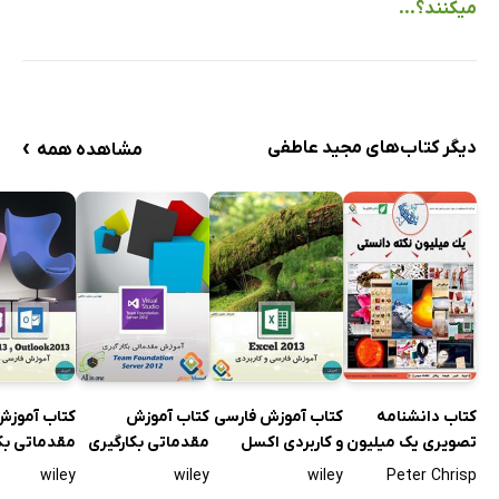
میکنند؟...
›
دیگر کتاب‌های مجید عاطفی
مشاهده همه
کتاب دانشنامه
کتاب آموزش فارسی
کتاب آموزش
کتاب آموزش
تصویری یک میلیون
و کاربردی اکسل
مقدماتی بکارگیری
مقدماتی بک
نکته دانستنی
2013
Team Foundation
wiley
wiley
wiley
Peter Chrisp
eNote2013
Server 2012