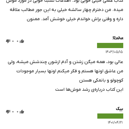
کتاب علمی خیلی خوبی بود. اطلاعات نسبتا خوبی در مورد موش
میده. من دخترم چهار سالشه خیلی به این جور مطالب علاقه
داره و وقتی براش خواندم خیلی خوشش آمد. ممنون
𝓡𝓪𝓱𝓪
0
0
۱۴۰۳/۰۵/۱۵
عالی بود، همه میگن زشتن و آدم ازشون چندشش میشه، ولی
من عاشق اونها هستم و فکر میکنم اونها بسیار موجودات
کوچولو و بانمکی هستن
این کتاب درباره‌ی رشد موش‌ها است
بیک
0
0
۱۴۰۱/۰۴/۲۱