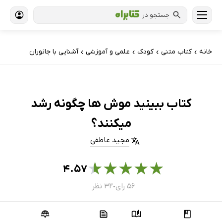
جستجو در
خانه
کتاب‌ متنی
کودک
علمی و آموزشی
آشنایی با جانوران
›
›
›
›
کتاب ببینید موش ها چگونه رشد
میکنند؟
مجید عاطفی
★
★
★
★
★
۴.۵۷
۵۶ رای
۳۲ نظر
●