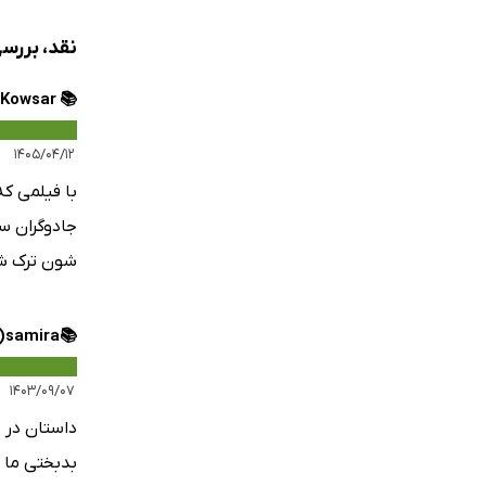
نقد، بررس
📚 Kowsar 💎
۱۴۰۵/۰۴/۱۲
با فیلمی که
جادوگران س
شون ترک ش
📚samira⁦(⁠◕⁠ᴗ⁠◕⁠✿⁠)⁩⁦
۱۴۰۳/۰۹/۰۷
داستان در م
بدبختی ما ا