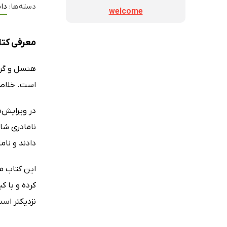
دسته‌ها:
داس
welcome
معرفی کتا
هنسل و گرتی
است. خلاصه 
در ویرایش‌ه
نامادری شان
دادند و ناما
این کتاب م
کرده و با ک
نزدیکتر است