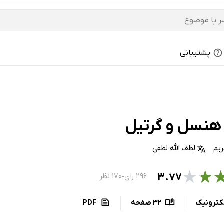
پشتیبانی
هنسل و گرتیل
ریم
لطف الله لطفی
★
★
۳.۷۷
۲۹۶ رای
۱۷۰ نظر
●
کترونیک
32 صفحه
PDF