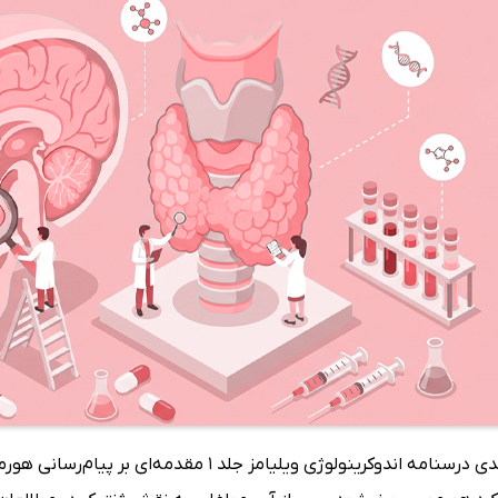
در فصل بعدی درسنامه اندوکرینولوژی ویلیامز جلد