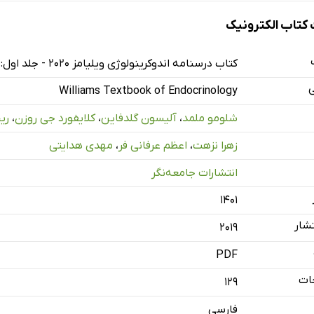
تاب الکترونیک
صل
کتاب درسنامه اندوکرینولوژی ویلیامز 2020 - جلد اول: هورمون‌ها و عملکرد هورمون - ویراست چهاردهم
ی
Williams Textbook of Endocrinology
کاملی
شلومو ملمد
،
آلیسون گلدفاین
،
کلایفورد جی روزن
،
ری
ز
زهرا نزهت
،
اعظم عرفانی فر
،
مهدی هدایتی
مون‌ها در خون
دف به‌عنوان مشارکت‌کنندگان فعال
انتشارات جامعه‌نگر
 هورمون
۱۴۰۱
 هورمون‌ها
شار
2019
اندوکرین
PDF
تشخیصی و درمانی هورمون‌ها
ات
آینده
129
فارسی