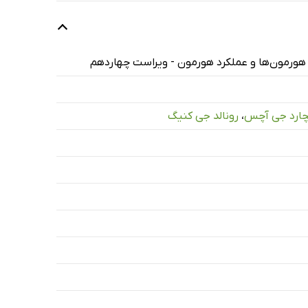
چارد جی آچس
،
رونالد جی کنیگ