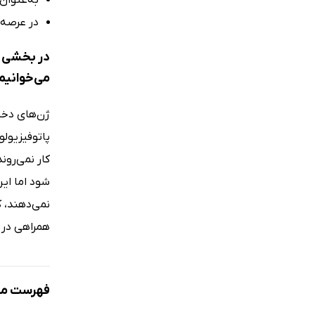
به‌عنوان
در عرصه‌
می‌خوانیم
ژن‌های دخیل
پاتوفیزیول
کار نمی‌رون
شود اما این
همراهی در کل ژنوم GWAS) برای شناسایی واریانت‌ه
فهرست مط