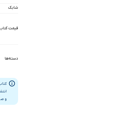
فصل 2. اساس عملکرد هورمون
شابک
خلاصه‌ی ف
نکات کلیدی
قیمت کتاب 
مقدمه‌ای بر
لیگاندهای 
خصوصیات ا
گیرنده‌های
دسته‌ها
جفت شدن گی
بیماری‌های
لیگاندهای 
مکانیسم‌ها
انتش
تنظیم رونو
و صا
فعالیت‌های
منابع