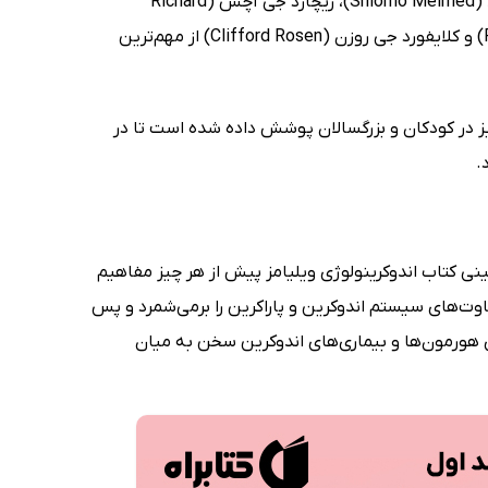
ویلیامز 2020 - جلد اول (Williams Textbook of Endocrinology) اثر شلومو ملمد (Shlomo Melmed)، ریچارد جی آچس (Richard
Auchus)، آلیسون گلدفاین (Allison Goldfine)، رونالد جی کنیگ (Ronald Koenig) و کلایفورد جی روزن (Clifford Rosen) از مهم‌ترین
ز در کودکان و بزرگسالان پوشش داده شده است تا در
.
نی کتاب اندوکرینولوژی ویلیامز پیش از هر چیز مفاهیم
وت‌های سیستم اندوکرین و پاراکرین را برمی‌شمرد و پس
یری هورمون‌ها و بیماری‌های اندوکرین سخن به میان