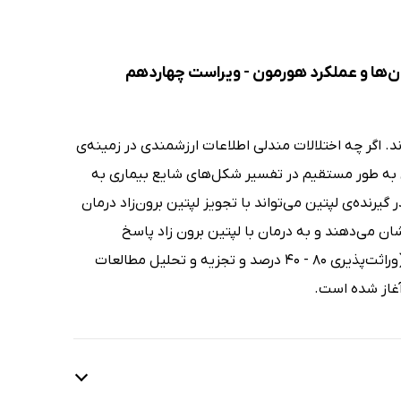
ینولوژی ویلیامز 2020 - جلد اول: هورمون‌ها و عملکرد هورمون - ویراست چهاردهم
. اگر چه اختلالات مندلی اطلاعات ارزشمندی در زمینه‌ی
ی به طور مستقیم در تفسیر شکل‌های شایع بیماری به
یرنده‌ی لپتین می‌تواند با تجویز لپتین برون‌زاد درمان
نشان می‌دهند و به درمان با لپتین برون زاد پاسخ
نمی‌دهند، کاربرد نداشت. چاقی به عنوان یک صفت شایع بسیار وراثتی می‌باشد (وراثت‌پذیری 80 - 40 درصد و تجزیه و تحلیل مطالعات