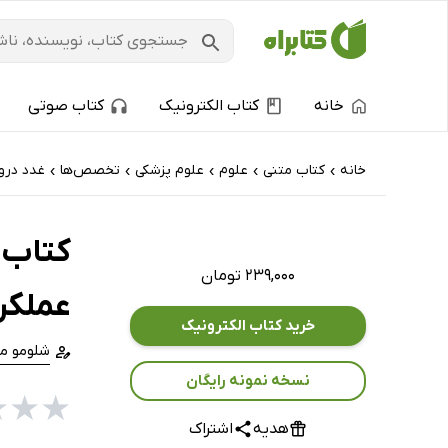
خانه
کتاب الکترونیک
کتاب صوتی
خانه
کتاب‌ متنی
علوم
علوم پزشکی
تخصص‌ها
غدد درو
›
›
›
›
›
۲۳۹,۰۰۰ تومان
عملکر
خرید کتاب الکترونیک
شلومو م
نسخه نمونه رایگان
★
★
★
هدیه
اشتراک