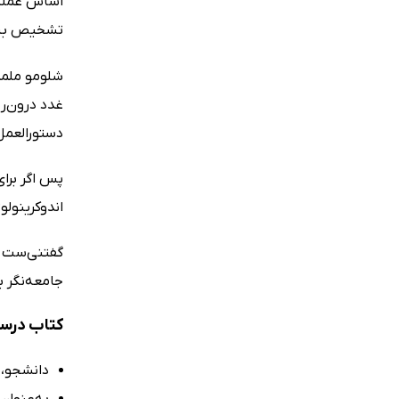
اساس عملکر
تشخیص بیما
شلومو ملمد،
غدد درون‌ری
دستورالعمل‌
پس اگر برای
اندوکرینولوژی ویلیامز 2020 - جلد او
گفتنی‌ست ک
جامعه‌نگر ب
کتاب درسنامه اندوکر
دانشجو، 