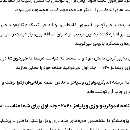
د هورمون بحث شود. پس از آن، مولفان به نقش ژنتیک در مطالعات غد
رهای اندوکرین از دیگر مباحث مهم کتاب محسوب می‌شود.
 ریچارد جی آچس، آلیسون گلدفاین، رونالد جی کنیگ و کلایفورد جی رو
ز نیز اشاره کنند به این ترتیب از میزان اضافه وزن، بار دیابت و بار بی
های عملکرد بالینی می‌گویند.
 به‌روز کردن دانش خود و یا تسلط به مباحث مرتبط با هورمون‌ها در 
ل می‌توانید هدف خود را عملی سازید.
ه ترجمه اندوکرینولوژی ویلیامز با تلاش اعظم عرفانی‌فر، زهرا نزهت 
رای چاپ آن کوشیده‌اند.
ینولوژی ویلیامز 2020 - جلد اول برای شما مناسب است اگر
پژوهشگر یا متخصص حوزه‌های غدد درون‌ریز، پزشکی داخلی یا پزشکی