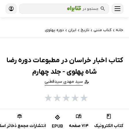
جستجو در
خانه
کتاب‌ متنی
تاریخ
ایران
دوره پهلوی
›
›
›
›
کتاب اخبار خراسان در مطبوعات دوره رضا
شاه پهلوی - جلد چهارم
سید مهدی سیدقطبی
★
★
★
★
★
کتاب الکترونیک
714 صفحه
انتشارات مجمع ذخائر اسل
EPUB