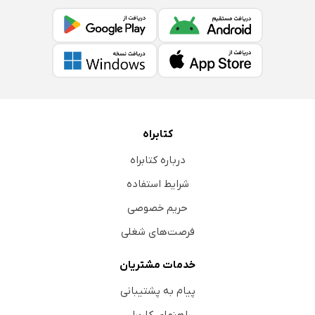
ورود یکی از محترمین هند
اعلان شرکت پرسخلوپک
در اطراف جشن مدرسه شاه رضا
جشن در متوسطه شاهرضا
از فردوس
کینانوز
کتابراه
نظام وظیفه
درباره کتابراه
تظلم به دربار عظمت مدار
شرایط استفاده
جاویدان یاد بیمارستان شاه رضا
حریم خصوصی
فرصت‌های شغلی
خدمات مشتریان
پیام به پشتیبانی
راهنمای کاربران