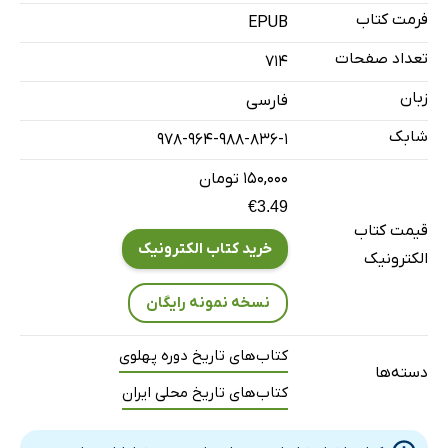
فرمت کتاب
از اسفراین می‌نویسند
EPUB
اعانات مهم
تعداد صفحات
714
اعلان اطاق تجارت
زبان
فارسی
از اسفراین می‌نویسند
شابک
978-964-988-836-1
اعلان
۱۵۰,۰۰۰ تومان
راپرت باجگیران
€3.49
از گیفان می‌نویسند
قیمت کتاب
مبارزه با ملخ
خرید کتاب الکترونیک
الکترونیک
تظلم
نسخه نمونه رایگان
از بیرجند می‌نویسند
راپورت نظمیه
کتاب‌های تاریخ دوره پهلوی
دسته‌ها
کمیابی و گرانی گوشت
کتاب‌های تاریخ محلی ایران
قدردانی از گناباد
اخبار بجنورد