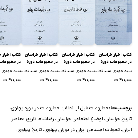
ترتیب نزول موکب اجلال
فوق‌العاده مدیران جرائد
صیدعلی خان درجزی
ایام توقف ملوکانه
بیانات ملوکانه
کتاب اخبار خراسان
کتاب اخبار خراسان
کتاب اخبار خراسان
کتاب اخبار 
حریق منزل دکتر غنی
در مطبوعات دوره
در مطبوعات دوره
در مطبوعات دوره
در مطبوعات
موکب ملوکانه در تربت
محمدرضا شاه
محمدرضا شاه
محمدرضا شاه
محمدرضا شا
سید مهدی سیدقطبی
سید مهدی سیدقطبی
سید مهدی سیدقطبی
موکب ملوکانه در گناباد
پهلوی - جلد چهل و
پهلوی - جلد چهل و
پهلوی - جلد چهل و
پهلوی - جلد
۴۰۰,۰۰۰ ت
۴۰۰,۰۰۰ ت
۴۰۰,۰۰۰ ت
۴۰۰,۰۰۰ ت
پنجم
چهارم
یکم
حاصل چغندر قند
بیمارستان شاه رضا
تجارب یک عمر زندگانی
برچسب‌ها:
مطبوعات قبل از انقلاب
،
مطبوعات در دوره پهلوی
،
حریق مدهش
تاریخ خراسان
،
اوضاع اجتماعی خراسان
،
رضاشاه
،
تاریخ معاصر
تأسیس شهبندری
ایران
،
تحولات اجتماعی ایران در دوران پهلوی
،
تاریخ پهلوی
،
ضایعه اَسف‌آور