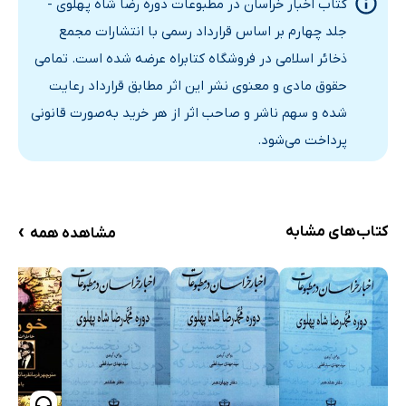
کتاب اخبار خراسان در مطبوعات دوره رضا شاه پهلوی -
وضعیت بجنورد
جلد چهارم بر اساس قرارداد رسمی با انتشارات مجمع
معتادین تریاک، شیره و مرفین بخوانند
ذخائر اسلامی در فروشگاه کتابراه عرضه شده است. تمامی
حکم جنایی
حقوق مادی و معنوی نشر این اثر مطابق قرارداد رعایت
حکم قضایی
شده و سهم ناشر و صاحب اثر از هر خرید به‌صورت قانونی
روز تاریخی: جشن مهم در باغ ارکان حرب
پرداخت می‌شود.
صدمه ملخ
راجع به خیابان فلکه
رئیس پهلوی طایفه بربری‌ها
›
کتاب‌های مشابه
مشاهده همه
در مدرسه متوسطه خراسان
شرکت سهامی کارخانه نخریسی خراسان- محدود
جرائد منتشره 30 سال اخیر مشهد
سان تیپ مختلط
قدردانی از عملیات
اعطاء جوائز