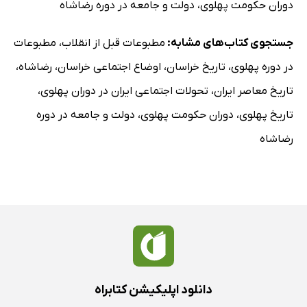
دوران حکومت پهلوی
،
دولت و جامعه در دوره رضاشاه
انتخاب هیئت مدیره شرکت اقتصاد
سیل عظیم- مسیل لازم است
جستجوی کتاب‌های مشابه:
مطبوعات قبل از انقلاب
،
مطبوعات
ورود کاروان زرد
در دوره پهلوی
،
تاریخ خراسان
،
اوضاع اجتماعی خراسان
،
رضاشاه
،
اعلامیه قبول دعاوی
تاریخ معاصر ایران
،
تحولات اجتماعی ایران در دوران پهلوی
،
اهمیت کاغذ، قلت و گرانی آن
تاریخ پهلوی
،
دوران حکومت پهلوی
،
دولت و جامعه در دوره
برگزاری عاشورا
رضاشاه
جریان و خاتمه امتحانات
از ترشیز می‌نویسند
بشارت به آقایان اطبای محترم و عظام
جشن تأسیس محاضر
حوائج ضروری ما
تربت حیدریه
خراسان و معارف
دانلود اپلیکیشن کتابراه
اعلان: مؤسسه معارفی آستان قدس