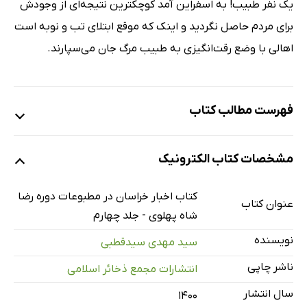
یک نفر طبیب! به اسفراین آمد کوچکترین نتیجه‌ای از وجودش
برای مردم حاصل نگردید و اینک که موقع ابتلای تب و نوبه است
اهالی با وضع رقت‌انگیزی به طبیب مرگ جان می‌سپارند.
فهرست مطالب کتاب
مقدمه
مشخصات کتاب الکترونیک
روزنامه آزادی
یک قدم بلند
کتاب اخبار خراسان در مطبوعات دوره رضا
عنوان کتاب
مسابقه فوتبال تیم محصلین یک گل زد
شاه پهلوی - جلد چهارم
تجارت و عمامه
نویسنده
سید مهدی سیدقطبی
اطلاعات اخیر زلزله و اقدامات شیر و سرخ
ناشر چاپی
انتشارات مجمع ذخائر اسلامی
در اطراف زلزله و مساعدت دولت
سال انتشار
۱۴۰۰
در شیر و خورشید سرخ