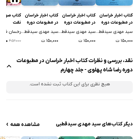
افتتاح دارالتربیه
کتاب اخبار خراسان
کتاب اخبار خراسان
کتاب اخبار خراسان
کتاب صوتی 
انعقاد جشن
در مطبوعات دوره
در مطبوعات دوره
در مطبوعات دوره
نفت
قتل عجیب، ادای حقوق مادر!
محمدرضا شاه
محمدرضا شاه
محمدرضا شاه
سید مهدی سیدقطبی
سید مهدی سیدقطبی
سید مهدی سیدقطبی
رخسان فرمان
الغاء قانون انحصار تریاک
پهلوی - جلد
پهلوی - جلد
پهلوی - جلد هشتم
۱۵۰,۰۰۰ ت
۱۵۰,۰۰۰ ت
۱۵۰,۰۰۰ ت
۶,۴۰۰
۴۵۲۰۰۰
هفدهم
چهاردهم
اقدامات شیر و خورشید سرخ تربت حیدریه
اداره مسافرت‌ها به خارجه (این طوریست)
نقد، بررسی و نظرات کتاب اخبار خراسان در مطبوعات
تلگراف از مشهد به مرکز
دوره رضا شاه پهلوی - جلد چهارم
آبهای شهر چگونه است؟
هیچ نظری برای این کتاب ثبت نشده است.
تنظیمات حرم مطهر
تلگراف اطاق تجارت مشهد راجع به قانون اخیر
روزنه امید یا حسن انتخاب
اعلان: ساختن یدکه
›
دیگر کتاب‌های سید مهدی سیدقطبی
مشاهده همه
کارخانه‌های کره سازی
ملخ در قائنات