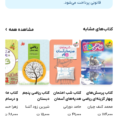
قانونی پرداخت می‌شود.
›
کتاب‌های مشابه
مشاهده همه
کتاب ریاضی پنجم
کتاب پرسش‌های
کتاب شب امتحان
کتاب ماجرا
دبستان
چهار گزینه‌ای ریاضی
هدیه‌های آسمان
و درسام: عل
پنجم دبستان
پنجم
پنجم دبستا
شیرین زود آشنا
محمد کنف چیان
حامد دورانی
زهرا حسینع
تیزهوشان
۱۵,۰۰۰ ت
۱۷۴,۰۰۰ ت
۴۹,۰۰۰ ت
۶۸,۰۰۰ ت