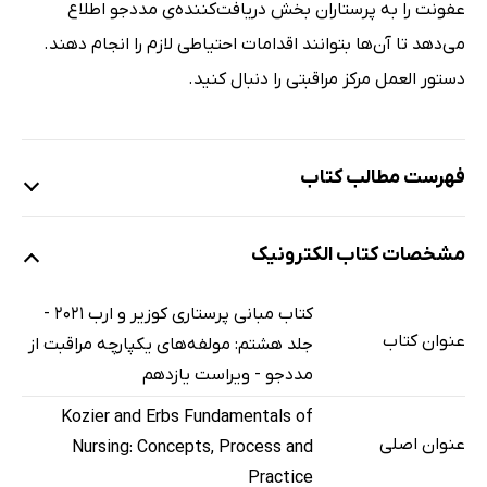
عفونت را به پرستاران بخش دریافت‌کننده‌ی مددجو اطلاع
می‌دهد تا آن‌ها بتوانند اقدامات احتیاطی لازم را انجام دهند.
دستور العمل مرکز مراقبتی را دنبال کنید.
فهرست مطالب کتاب
بخش 8/ مؤلفه‌های یکپارچه‌ی مراقبت از مددجو
مشخصات کتاب الکترونیک
فصل 31: عاری از عفونت (آسپسیس) و پیشگیری از بروز عفونت
مقدمه
کتاب مبانی پرستاری کوزیر و ارب 2021 -
انواع عفونت
عنوان کتاب
جلد هشتم: مولفه‌های یکپارچه مراقبت از
زنجیره‌ی عفونت
مددجو - ویراست یازدهم
دفاع بدن در برابر عفونت
Kozier and Erbs Fundamentals of
عوامل مستعدکننده‌ی ابتلا به عفونت
عنوان اصلی
Nursing: Concepts, Process and
ارزشیابی
Practice