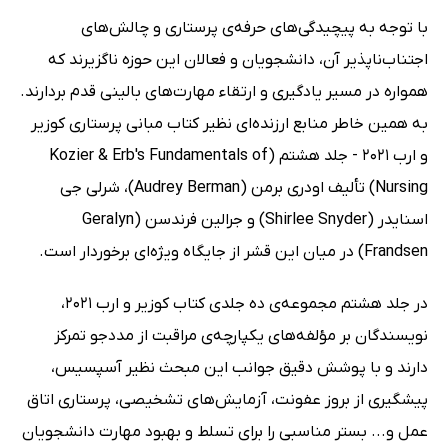
با توجه به پیچیدگی‌های حرفه‌ی پرستاری و چالش‌های
اجتناب‌ناپذیر آن، دانشجویان و فعالان این حوزه ناگزیرند که
همواره در مسیر یادگیری و ارتقاء مهارت‌های بالینی قدم بردارند.
به همین خاطر منابع ارزنده‌ای نظیر کتاب مبانی پرستاری کوزیر
و ارب 2021 - جلد هشتم (Kozier & Erb's Fundamentals of
Nursing) تألیف اودری برمن (Audrey Berman)، شرلی جی
اسنایدر (Shirlee Snyder) و جرالین فرندسن (Geralyn
Frandsen) در میان این قشر از جایگاه ویژه‌ای برخوردار است.
در جلد هشتم مجموعه‌ی ده جلدی کتاب کوزیر و ارب 2021،
نویسندگان بر مؤلفه‌های یکپارچه‌ی مراقبت از مددجو تمرکز
دارند و با پوشش دقیق جوانب این مبحث نظیر آسپسیس،
پیشگیری از بروز عفونت، آزمایش‌های تشخیصی، پرستاری اتاق
عمل و... بستر مناسبی را برای تسلط و بهبود مهارت دانشجویان