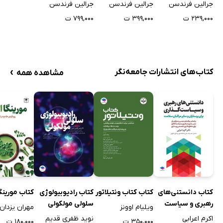
جلد ششم
جلد هفتم
جلد دهم
جرالین فرندسن
جرالین فرندسن
جرالین فرندسن
۲۳۹,۰۰۰ ت
۳۹۹,۰۰۰ ت
۷۹۹,۰۰۰ ت
›
کتاب‌های انتشارات جامعه‌نگر
مشاهده همه
کتاب دانستنی‌های
کتاب کتاب ونتیلاتور
کتاب رادیوبیولوژی
کتاب مورینگا
رهبری و سیاست
سلولی مولکولی
ویلیام اوونز
مهران یزدا
گذاری برای پرستاران
اکرم اعرابی
نوید ظفری قدیم
۳۵۰,۰۰۰ ت
۱۸۰,۰۰۰ ت