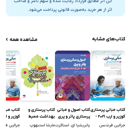
این اثر مطابق قرارداد رعایت شده و سهم ناشر و صاحب
آزمایش‌های خونی
اثر از هر خرید به‌صورت قانونی پرداخت می‌شود.
جمع‌آوری نمونه و انجام آزمایش
روش‌های مشاهده‌ای دیداری
آسپیراسیون و بیوپسی
›
کتاب‌های مشابه
مشاهده همه
مرور فصل 34
نکات برجسته‌ی فصل
دانش خود را بیازمایید
فصل 35: دارو دادن
مقدمه
استانداردهای فرآورده‌های دارویی
جنبه‌های قانونی اجرای فرآورده های دارویی
اثرات فرآورده‌های دارویی
کتاب مبانی پرستاری
کتاب اصول و مبانی
کتاب پرستاری و
کتاب مبانی 
کوزیر و ارب 2021 -
پرستاری پاتر و پری
بهداشت محیط
سوءمصرف فرآورده دارویی
جلد چهارم
2021 (ویراست
لنکستر
جلد نهم
جرالین فرندسن
پاتریشیا ای. استاکرت
مارشا استنهوپ
جرالین فرن
عملکرد فرآورده دارویی در بدن
دهم) - جلد ششم