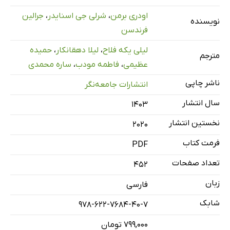
مرور فصل 31
اودری برمن
،
شرلی جی اسنایدر
،
جرالین
نویسنده
نکات برجسته‌ی فصل
فرندسن
دانش خود را بیازمایید
لیلی یکه فلاح
،
لیلا دهقانکار
،
حمیده
مترجم
فصل 32: ایمنی
عظیمی
،
فاطمه مودب
،
ساره محمدی
مقدمه
ناشر چاپی
انتشارات جامعه‌نگر
عوامل مؤثر بر ایمنی
سال انتشار
۱۴۰۳
مرور فصل 32
نخستین انتشار
2020
نکات برجسته‌ی فصل
فرمت کتاب
دانش خود را بیازمایید
PDF
فصل 33: بهداشت
تعداد صفحات
452
مقدمه
زبان
فارسی
مراقبت‌های بهداشتی
شابک
978-622-7684-40-7
پوست
۷۹۹,۰۰۰ تومان
پاها