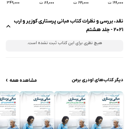
۱۹۹,۰۰۰ ت
۱۹۹,۰۰۰ ت
۸۹,۰۰۰ ت
۳۴۹,۰۰۰ ت
عوامل مؤثر بر عملکرد فرآورده‌ی دارویی
دستورات دارویی
نقد، بررسی و نظرات کتاب مبانی پرستاری کوزیر و ارب
سیستم‌های اندازه‌گیری
2021 - جلد هشتم
روش‌های مصرف دارو
هیچ نظری برای این کتاب ثبت نشده است.
روش‌های مصرف فرآورده‌های دارویی مخدر
مصرف ایمن داروها
داروهای خوراکی
داروهای بینی معده‌ای و گاستروستومی
›
دیگر کتاب‌های اودری برمن
داروهای تزریقی
مشاهده همه
داروهای استنشاقی
شستشو
مرور فصل 35
نکات برجسته‌ی فصل
دانش خود را بیازمایید