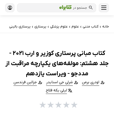
جستجو در
خانه
کتاب‌ متنی
علوم
علوم پزشکی
پرستاری
پرستاری بالینی
›
›
›
›
›
کتاب مبانی پرستاری کوزیر و ارب 2021 -
جلد هشتم: مولفه‌های یکپارچه مراقبت از
مددجو - ویراست یازدهم
اودری برمن
شرلی جی اسنایدر
جرالین فرندسن
لیلی یکه فلاح
★
★
★
★
★