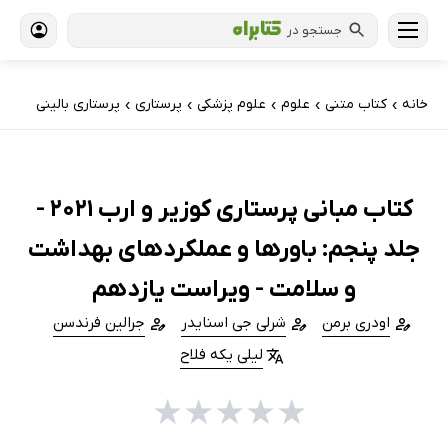
جستجو در
خانه
کتاب‌ متنی
علوم
علوم پزشکی
پرستاری
پرستاری بالینی
›
›
›
›
›
کتاب مبانی پرستاری کوزیر و ارب 2021 -
جلد پنجم: باورها و عملکردهای بهداشت
و سلامت - ویراست یازدهم
اودری برمن
شرلی جی اسنایدر
جرالین فرندسن
لیلی یکه فلاح
★
★
★
★
★