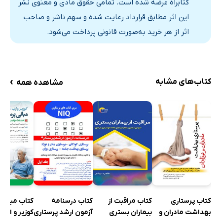
کتابراه عرضه شده است. تمامی حقوق مادی و معنوی نشر
ارائه‌ی مراقبت پاسخ‌گو از نظر فرهنگی
این اثر مطابق قرارداد رعایت شده و سهم ناشر و صاحب
مرور فصل 21
اثر از هر خرید به‌صورت قانونی پرداخت می‌شود.
نکات برجسته‌ی فصل
دانش خود را بیازمایید
فصل 21: روش‌های درمانی مکمل و جایگزین
›
کتاب‌های مشابه
مشاهده همه
مقدمه
مفاهیم پایه
روش‌های شفابخش
مرور فصل 22
نکات برجسته‌ی فصل
دانش خود را بیازمایید
رعایت استانداردها
پاسخ خودآزمایی‌ها
کتاب پرستاری
کتاب مراقبت از
کتاب درسنامه
کتاب مبانی 
بهداشت مادران و
بیماران بستری
آزمون ارشد پرستاری
نمایه