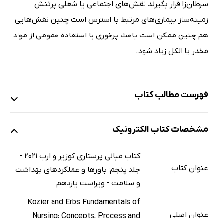
سرطان‌زا قرار بگیرند نقش‌های اجتماعی یا شغلی پرتنش
زمینه‌ساز بیماری‌های مرتبط با استرس است چنین نقش‌هایی
هم چنین ممکن است باعث پرخوری یا استفاده عمومی از مواد
مخدر یا الکل زیاد شود.
فهرست مطالب کتاب
بخش 5: باورها و عملکردهای بهداشت و سلامت
مشخصات کتاب الکترونیک
فصل 19: ارتقای سلامت
مقدمه
کتاب مبانی پرستاری کوزیر و ارب 2021 -
سلامت فردی
عنوان کتاب
جلد پنجم: باورها و عملکردهای بهداشت
به‌کارگیری چارچوب‌های نظری
و سلامت - ویراست یازدهم
برنامه چشم‌انداز افراد سالم 2020
Kozier and Erbs Fundamentals of
برنامه چشم‌انداز افراد سالم 2030
عنوان اصلی
Nursing: Concepts, Process and