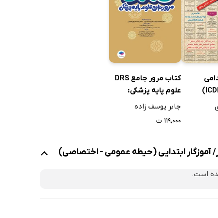
امی
کتاب مرور جامع DRS
علوم پایه پزشکی:
معارف اسلامی
ی
جابر یوسف زاده
۱۱۹,۰۰۰ ت
/ آموزگار ابتدایی (حیطه عمومی - اختصاصی)
ده است.