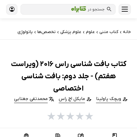
جستجو در
خانه
کتاب‌ متنی
علوم
علوم پزشکی
تخصص‌ها
پاتولوژی
›
›
›
›
›
کتاب بافت شناسی راس 2016 (ویراست
هفتم) - جلد دوم: بافت شناسی
اختصاصی
ویچک پاولینا
مایکل اچ راس
محمدتقی جغتایی
★
★
★
★
★