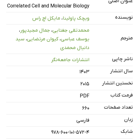
عنوان اصلی
لایه‌های پوست
Correlated Cell and Molecular Biology
سلول‌های اپی‌درم
نویسنده
ویچک پاولینا
،
مایکل اچ راس
ساختارهای پوست
محمدتقی جغتایی
،
جمال مجیدپور
،
16 دستگاه گوارش - 1: حفره دهان و ساختارهای مرتبط با آن
مترجم
یوسف عباسی
،
کیوان مرتضایی
،
سید
مروری بر دستگاه گوارش
دانیال محمدی
حفره دهان
ناشر چاپی
انتشارات جامعه‌نگر
زبان
سال انتشار
۱۴۰۳
دندان‌ها و ساختارهای پشتیبان
نخستین انتشار
غدد بزاقی
2015
17. دستگاه گوارش - 2: مری و دستگاه معده‌ای - روده‌ای
فرمت کتاب
PDF
مروری بر مری و دستگاه معده‌ای - روده‌ای
تعداد صفحات
660
مری
زبان
فارسی
معده
شابک
978-600-101-572-4
روده کوچک