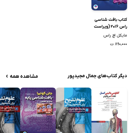
کتاب بافت شناسی
راس 2016 (ویراست
هفتم) - جلد اول
مایکل اچ راس
۸۹۰,۰۰۰ ت
›
دیگر کتاب‌های جمال مجیدپور
مشاهده همه