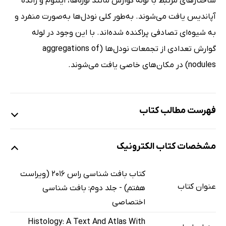
ساختارهای مرتبط با لوله گوارش مانند لوزه‌ها، ایلئوم و زائده
آپاندیس یافت می‌شوند. به‌طور کلی نودل‌ها به‌صورت منفرد و
به شیوه‌ای تصادفی پراکنده شده‌اند. با این وجود در لوله
گوارش تعدادی از تجمعات نودل‌ها (aggregations of
nodules) در مکان‌های خاصی یافت می‌شوند.
فهرست مطالب کتاب
14. دستگاه لنفاوی
مشخصات کتاب الکترونیک
مروری بر دستگاه لنفاوی
سلول‌های دستگاه ایمنی
کتاب بافت شناسی راس 2016 (ویراست
بافت‌ها و ارگان‌های لنفاوی
عنوان کتاب
هفتم) - جلد دوم: بافت شناسی
15. دستگاه پوششی
اختصاصی
مروری بر دستگاه پوششی
Histology: A Text And Atlas With