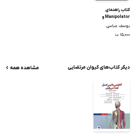
کتاب راهنمای
Manipolator و
سروو گان (ربات‌های
یوسف عباسی
هیوندای)
۱۵,۰۰۰ ت
›
دیگر کتاب‌های کیوان مرتضایی
مشاهده همه