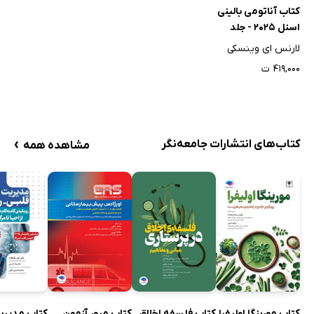
کتاب آناتومی بالینی
اسنل 2025 - جلد
سوم
لارنس ای وینسکی
۴۱۹,۰۰۰ ت
›
کتاب‌های انتشارات جامعه‌نگر
مشاهده همه
کتاب مورینگا اولیفرا
کتاب فلسفه اخلاق
کتاب مرور آزمون
کتاب مدیری