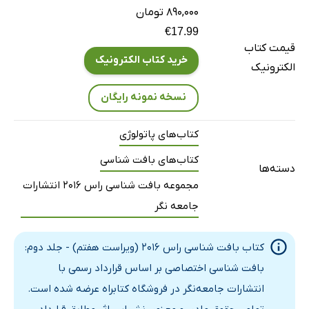
روده بزرگ
۸۹۰,۰۰۰ تومان
18. دستگاه گوارش - 3: کبد و کیسه صفرا و پانکراس
€17.99
قیمت کتاب
کبد
خرید کتاب الکترونیک
الکترونیک
کیسه صفرا
نسخه نمونه رایگان
پانکراس
19. دستگاه تنفس
کتاب‌های پاتولوژی
مروری بر دستگاه تنفس
کتاب‌های بافت شناسی
حفرات بینی
دسته‌ها
مجموعه بافت شناسی راس 2016 انتشارات
حلق
جامعه نگر
حنجره
نای
کتاب بافت شناسی راس 2016 (ویراست هفتم) - جلد دوم:
برونش‌ها
بافت شناسی اختصاصی بر اساس قرارداد رسمی با
برونشیول‌ها
انتشارات جامعه‌نگر در فروشگاه کتابراه عرضه شده است.
آلوئول‌ها