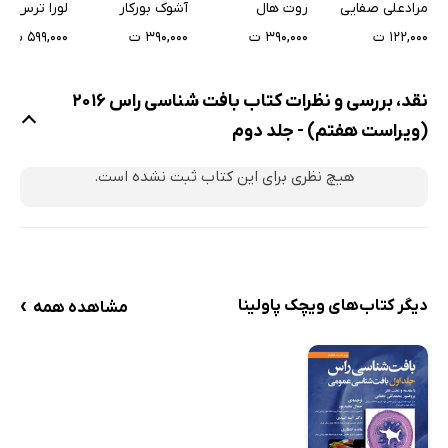
نکات بالینی و
هومیوپاتی
مرادعلی صفایی
روت هال
آشوک بورکار
لورا ترس
مروری بر سیستم اندوکرین
پاتولوژیک
اول
۱۲۲,۰۰۰ ت
۳۹۰,۰۰۰ ت
۳۹۰,۰۰۰ ت
۵۹۹,۰۰۰ ت
غده هیپوفیز
هیپوتالاموس
نقد، بررسی و نظرات کتاب بافت شناسی راس 2016
غده پینه‌آل
(ویراست هفتم) - جلد دوم
غده تیروئید
غدد پاراتیروئید
هیچ نظری برای این کتاب ثبت نشده است.
غدد آدرنال
22. دستگاه تولید مثل مرد
مروری بر دستگاه تولید مثل مرد
بیضه
›
دیگر کتاب‌های ویچک پاولینا
مشاهده همه
اسپرماتوژنز
مجاری سمنی فروس
مجاری داخل بیضه‌ای
سیستم مجاری خارج‌کننده