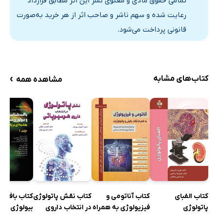
تمامی حقوق مادی و معنوی نشر این اثر مطابق قرارداد
خون‌رسانی
رعایت شده و سهم ناشر و صاحب اثر از هر خرید به‌صورت
عروق لنفاوی
قانونی پرداخت می‌شود.
اعصاب
20. سیستم ادراری
مروری بر سیستم ادراری
›
کتاب‌های مشابه
مشاهده همه
ساختار عمومی کلیه
فعالیت لوله‌های کلیوی
سلول‌های بینایی
هیستوفیزیولوژی کلیه
خون‌رسانی
عروق لنفاوی
عصب‌رسانی
حالب، مثانه و پیشابره
کتاب الفبای
کتاب آناتومی و
کتاب نقش پاتولوژی
کتاب بافت 
پاتولوژی
فیزیولوژی به همراه
در انتخاب داروی
بیولوژی سل
21. سیستم اندوکرین