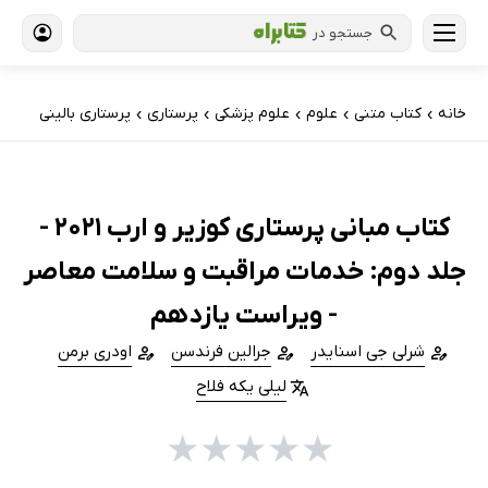
جستجو در
خانه
کتاب‌ متنی
علوم
علوم پزشکی
پرستاری
پرستاری بالینی
›
›
›
›
›
کتاب مبانی پرستاری کوزیر و ارب 2021 -
جلد دوم: خدمات مراقبت و سلامت معاصر
- ویراست یازدهم
شرلی جی اسنایدر
جرالین فرندسن
اودری برمن
لیلی یکه فلاح
★
★
★
★
★