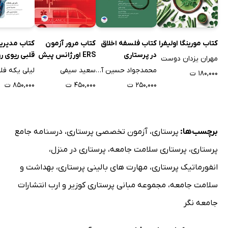
کتاب مورینگا اولیفرا
کتاب فلسفه اخلاق
کتاب مرور آزمون
کتاب مدیری
در پرستاری
ERS اورژانس پیش
قلبی ریوی ر
مهران یزدان دوست
بیمارستانی
گام به گام 
محمدجواد حسین آبادی فراهانی
سعید سیفی
لیلی یکه فلا
۱۸۰,۰۰۰ ت
مراقبت از احی
۲۵۰,۰۰۰ ت
۴۵۰,۰۰۰ ت
۸۵۰,۰۰۰ ت
مرگ مغزی
برچسب‌ها:
پرستاری
،
آزمون تخصصی پرستاری
،
درسنامه جامع
پرستاری
،
پرستاری سلامت جامعه
،
پرستاری در منزل
،
انفورماتیک پرستاری
،
مهارت های بالینی پرستاری
،
بهداشت و
سلامت جامعه
،
مجموعه مبانی پرستاری کوزیر و ارب انتشارات
جامعه نگر