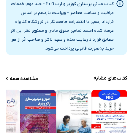
کتاب مبانی پرستاری کوزیر و ارب 2021 - جلد دوم: خدمات
فصل 8: پرونده‌های الکترونیک سلامت و فناوری اطلاعات
مراقبت و سلامت معاصر - ویراست یازدهم بر اساس
مقدمه
قرارداد رسمی با انتشارات جامعه‌نگر در فروشگاه کتابراه
مفاهیم کلی
عرضه شده است. تمامی حقوق مادی و معنوی نشر این اثر
سامانه رایانه‌ای
مطابق قرارداد رعایت شده و سهم ناشر و صاحب اثر از هر
فناوری در آموزش پرستاری
خرید به‌صورت قانونی پرداخت می‌شود.
فناوری در حوزه‌ی عملکرد پرستاری
فناوری در اداره‌ی پرستاری
فناوری در تحقیقات پرستاری
›
کتاب‌های مشابه
مشاهده همه
مرور فصل 8
نکات برجسته‌ی فصل
دانش خود را بیازمایید
رعایت استانداردها
پاسخ خودآزمایی‌ها
نمایه