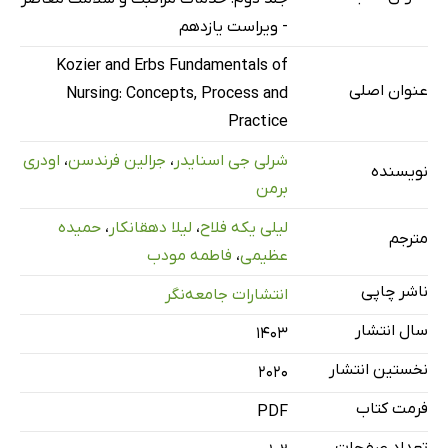
انواع خدمات و سازمان‌های مراقبت سلامت
- ویراست یازدهم
ارائه‌دهندگان مراقبت سلامت
Kozier and Erbs Fundamentals of
عوامل مؤثر بر ارائه خدمات مراقبت سلامت
عنوان اصلی
Nursing: Concepts, Process and
چارچوب‌های مراقبتی
Practice
تأمین مالی و هزینه‌های خدمات مراقبت سلامت
شرلی جی اسنایدر
،
جرالین فرندسن
،
اودری
نویسنده
مرور فصل 5
برمن
نکات برجسته‌ی فصل
لیلی یکه فلاح
،
لیلا دهقانکار
،
حمیده
مترجم
دانش خود را بیازمایید
عظیمی
،
فاطمه مودب
فصل 6: پرستاری جامعه و تداوم مراقبت
ناشر چاپی
انتشارات جامعه‌نگر
مقدمه
سال انتشار
۱۴۰۳
انتقال مراقبت سلامت به جامعه
نخستین انتشار
2020
پرستاری جامعه‌محور
فرمت کتاب
تداوم مراقبت
PDF
مرور فصل 6