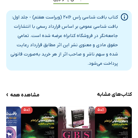
مروری بر ساختار و عملکرد بافت پوششی
کتاب بافت شناسی راس 2016 (ویراست هفتم) - جلد اول:
طبقه‌بندی اپی‌تلیوم
بافت شناسی عمومی بر اساس قرارداد رسمی با انتشارات
قطبیت سلولی
جامعه‌نگر در فروشگاه کتابراه عرضه شده است. تمامی
ناحیه‌ی راسی و مشخصات آن
حقوق مادی و معنوی نشر این اثر مطابق قرارداد رعایت
ناحیه جانبی و اختصاصات آن در چسبندگی بین سلولی
شده و سهم ناشر و صاحب اثر از هر خرید به‌صورت قانونی
ناحیه قاعده‌ای و ویژگی‌های آن در چسبندگی سلول به
پرداخت می‌شود.
ماتریکس خارج سلولی
غدد
6. بافت همبند
›
کتاب‌های مشابه
مشاهده همه
مرور کلی بافت همبند
بافت همبند جنینی
۵۰٪
۵۰٪
بافت همبند حقیقی
رشته‌های بافت همبند
ماتریکس خارج سلولی