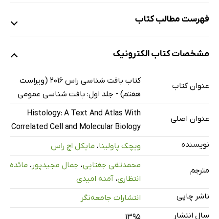
فهرست مطالب کتاب
1. روش‌ها
مشخصات کتاب الکترونیک
مروری بر روش‌های مورد استفاده در بافت‌شناسی
آماده‌سازی بافتی
کتاب بافت شناسی راس 2016 (ویراست
عنوان کتاب
هیستوشیمی و سیتوشیمی
هفتم) - جلد اول: بافت شناسی عمومی
میکروسکوپ
Histology: A Text And Atlas With
عنوان اصلی
2. سیتوپلاسم سلول
Correlated Cell and Molecular Biology
مروری بر سلول و سیتوپلاسم
نویسنده
ویچک پاولینا
،
مایکل اچ راس
اندامک‌های غشادار
محمدتقی جغتایی
،
جمال مجیدپور
،
مائده
اندامک‌های غیرغشایی
مترجم
انتظاری
،
آمنه امیدی
انکلوزین‌ها
ناشر چاپی
انتشارات جامعه‌نگر
ماتریکس سیتوپلاسمی
سال انتشار
3. هسته
۱۳۹۵