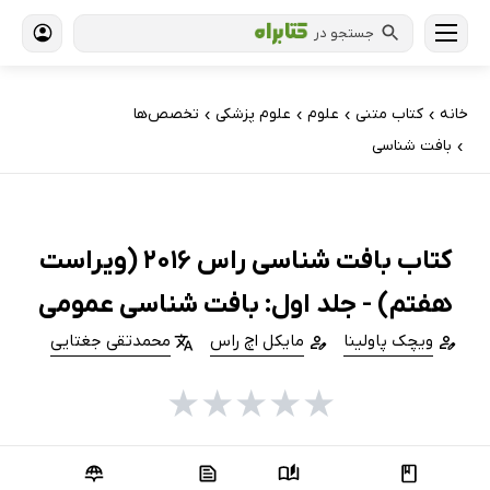
جستجو در
خانه
کتاب‌ متنی
علوم
علوم پزشکی
تخصص‌ها
›
›
›
›
بافت شناسی
›
کتاب بافت شناسی راس 2016 (ویراست
هفتم) - جلد اول: بافت شناسی عمومی
ویچک پاولینا
مایکل اچ راس
محمدتقی جغتایی
★
★
★
★
★