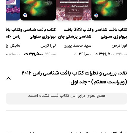
سلول‌های بافت همبند
7. غضروف
مروری بر غضروف
کتاب GBS بافت
کتاب بافت شناسی و
کتاب بافت شناسی و
کتاب بافت 
غضروف هیالن
شناسی پزشکی جان
بیولوژی سلولی
بیولوژی سلولی
راس 
کوئیرا
آبراهام 2020 - جلد
آبراهام 2020 - جلد
هفتم) - جل
سید محمد پیری
لورا ترس
لورا ترس
مایکل اچ را
غضروف الاستیک
دوم
اول
۳۹۹,۰۰۰ ت
۳۹۹,۵۰۰ ت
۲۹۹,۵۰۰ ت
۵,۰۰۰
۸۹۰۰۰۰
۵۹۹۰۰۰
۷۹۹۰۰۰
غضروف فیبری
کندروژنز و رشد غضروف
نقد، بررسی و نظرات کتاب بافت شناسی راس 2016
ترمیم غضروف شفاف
(ویراست هفتم) - جلد اول
8. استخوان
مروری بر استخوان
هیچ نظری برای این کتاب ثبت نشده است.
ساختار کلی استخوان
انواع بافت استخوانی
سلول‌های بافت استخوانی
تشکیل استخوان