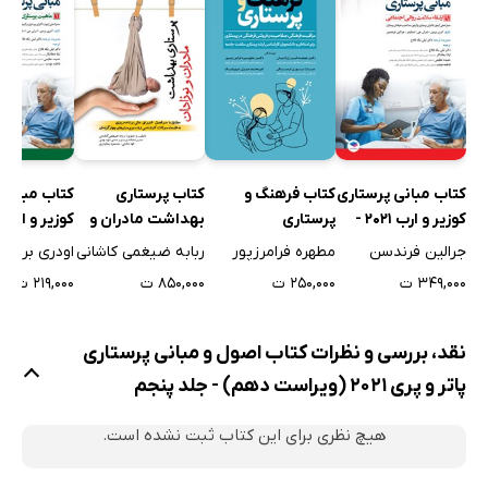
حلقه و کانال اینگوئینال
سیستم اسکلتی عضلانی
سیستم عصبی
پس از معاینه
منابع
کتاب مبانی پرستاری
کتاب فرهنگ و
کتاب پرستاری
کتاب مبانی 
منابع تحقیقی
کوزیر و ارب 2021 -
پرستاری
بهداشت مادران و
فصل 31. تجویز دارو
جلد نهم
نوزادان
جلد اول
جرالین فرندسن
مطهره فرامرزپور
ربابه ضیغمی کاشانی
اودری برمن
پایه دانش علمی
۳۴۹,۰۰۰ ت
۲۵۰,۰۰۰ ت
۸۵۰,۰۰۰ ت
۲۱۹,۰۰۰ ت
پایه دانش پرستاری
تفکر نقادانه
نقد، بررسی و نظرات کتاب اصول و مبانی پرستاری
فرایند پرستاری
پاتر و پری 2021 (ویراست دهم) - جلد پنجم
تجویز دارو
هیچ نظری برای این کتاب ثبت نشده است.
منابع
منابع تحقیقی