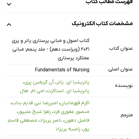
فهرست مطالب کتاب
بخش 5. مبانی عملکرد پرستاری
مشخصات کتاب الکترونیک
فصل 27. ایمنی بیمار و کیفیت
پایه دانش علمی
کتاب اصول و مبانی پرستاری پاتر و پری
دانش پایه پرستاری
عنوان کتاب
2021 (ویراست دهم) - جلد پنجم: مبانی
تفکر نقادانه
عملکرد پرستاری
فرایند پرستاری
عنوان اصلی
Fundamentals of Nursing
منابع
پاتریشیا ای. پاتر
،
آن گریفین پری
،
نویسنده
منابع تحقیقی
پاتریشیا ای. استاکرت
،
امی ام. هال
فصل 28. پیشگری و کنترل عفونت
اکرم قهرمانیان
،
امیررضا نبی قدیم بناب
،
پایه دانش علمی
منصور غفوری فرد
،
زهرا شیخ علیپور
،
مترجم
پایه دانش پرستاری
فاضل دهون
،
ناصر پریزاد
،
مصطفی قاسم
فرآیند پرستاری
پور
،
راضیه پریزاد
منابع