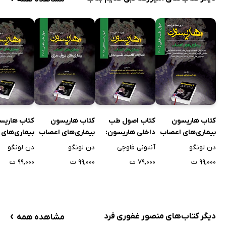
کتاب هاریسون
کتاب اصول طب
کتاب هاریسون
کتاب هاریس
بیماری‌های اعصاب
داخلی هاریسون:
بیماری‌های اعصاب
بیماری‌های
2015 (ویراست
بیماری‌های اعصاب
2015 (ویراست
2015 (ویر
دن لونگو
آنتونی فاوچی
دن لونگو
دن لونگو
نوزدهم): سندرم
(ویراست نوزدهم):
نوزدهم):
نوزدهم): اس
۹۹,۰۰۰ ت
۷۹,۰۰۰ ت
۹۹,۰۰۰ ت
۹۹,۰۰۰ ت
گیلن‌ پاره و سایر
اختلالات آتاکسیک،‌
بیماری‌های عروق
چندگانه و د
نوروپاتی‌های
تقسیم بندی
مغزی
بیماری‌های 
وابسته به سیستم
کننده، نوروپ
ایمنی
محیطی
›
دیگر کتاب‌های منصور غفوری فرد
مشاهده همه