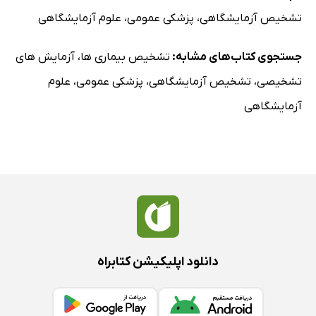
فسفات (PO4)، فسفر (P)
تشخیص آزمایشگاهی
،
پزشکی عمومی
،
علوم آزمایشگاهی
پتاسیم خون
آزمایش‌های بارداری
جستجوی کتاب‌های مشابه:
تشخیص بیماری ها
،
آزمایش های
پروژسترون
تشخیصی
،
تشخیص آزمایشگاهی
،
پزشکی عمومی
،
علوم
پرولاکتین
آزمایشگاهی
آنتی‌ژن اختصاصی پروستات
زمان پروترومبین
ایمنوگلوبولین‌های خون
شاخص‌های گلبول قرمز
روماتوئید فاکتور
آنالیز مایع منی
سدیم خون
دانلود اپلیکیشن کتابراه
کشت خلط و آنتی‌بیوگرام
سیتولوژی خلط