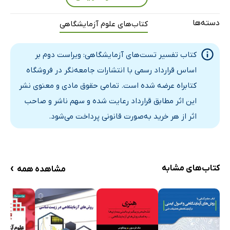
آسپارتات آمینو ترانسفراز
پروتئین بنس جونز
دسته‌ها
کتاب‌های علوم آزمایشگاهی
بیلی‌روبین
زمان خونروش
کتاب تفسیر تست‌های آزمایشگاهی: ویراست دوم بر
کشت خون
اساس قرارداد رسمی با انتشارات جامعه‌نگر در فروشگاه
کتابراه عرضه شده است. تمامی حقوق مادی و معنوی نشر
آنالیز گازهای خون
این اثر مطابق قرارداد رعایت شده و سهم ناشر و صاحب
اسمیر خون
اثر از هر خرید به‌صورت قانونی پرداخت می‌شود.
تعیین گروه‌های خونی
نیتروژن اوره‌ی خون
آنتی‌ژن سرطانی 125 سرم
›
آنتی‌ژن سرطانی 3-15
کتاب‌های مشابه
مشاهده همه
آنتی‌ژن سرطانی 9-19
آنتی‌ژن کارسینوامبریونیک
پونکسیون کمری و آنالیز مایع مغزی - نخاعی