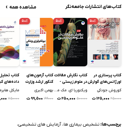
تست تحمل گلوکز
›
کتاب‌های انتشارات جامعه‌نگر
مشاهده همه
آنتی‌بادی هلیکوباکتر پیلوری
الکتروفورز هموگلوبین
۵۰٪
۵۰٪
۵۰٪
ویروس هپاتیت
هرپس سیمپلکس (نوع 1 و 2)
لیپوپروتئین‌ها
ویروس نقص اکتسابی سیستم ایمنی (HIV-1)
نسبت نرمالیزه‌شده‌ی بین‌المللی
سطح آهن
کتاب پرستاری در
کتاب نگارش مقالات
کتاب آزمون‌های
کتاب تحلیل
اورژانس‌های گوارش
در علوم زیستی -
کنکور ارشد وزارت
داده‌های کی
لاکتیک دهیدروژناز
ویراست هفتم
بهداشت MSE
ویراست چها
کوروش جودکی
ویکتوریا ای. مک میلان
بهمن اکبری
مایکل هابرم
منیزیم
بیوتکنولوژی پزشکی
۱۲۵,۰۰۰ ت
۲۵۰,۰۰۰ ت
۹۹,۵۰۰ ت
,۰۰۰
۷۵۰۰۰۰
۱۹۹۰۰۰
۵۰۰۰۰۰
۲۵۰۰۰۰
- جلد دوم
مالاریا
پاپ اسمیر
هورمون پاراتیروئید
برچسب‌ها:
تشخیص بیماری ها
،
آزمایش های تشخیصی
،