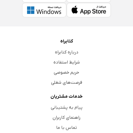
تست رایت
آنالیز مدفوع
آزمایش مدفوع از نظر خون مخفی
تستوسترون
هورمون محرک تیروئید
کتابراه
تیروکسین آزاد
درباره کتابراه
تیروکسین توتال
شرایط استفاده
کلسیم خون CA
حریم خصوصی
کلسترول تام
فرصت‌های شغلی
آزمایش پروتئین‌های کلی سرم
خدمات مشتریان
تری‌گلیسیرید
اسید اوریک خون
پیام به پشتیبانی
آزمایش ادرار
راهنمای کاربران
کشت ادرار و آنتی‌بیوگرام
تماس با ما