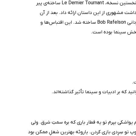
کتاب پستچی همیشه دوبار زنگ می‌زند چند اقتباس سینمایی مهم داشته است. نخستین نسخه، Le Dernier Tournant ساخته‌ی پیر
در سال 1939 بود. سپس Luchino Visconti با فیلم Ossessione در 1943 برداشت مشهوری از این داستان ارائه داد. بعد از آن
نسخه‌ی آمریکایی 1946 به کارگردانی Tay Garnett و سرانجام بازسازی 1981 به کارگردانی Bob Rafelson ساخته شد. این اقتباس‌ها و
‌بخش سینما بوده است.
.
ید که بر ادبیات و سینما تأثیر گذاشته‌اند.
م یواشکی بپرم تو یه قطار باری که بره سمتِ شرق. ولی
توپ تو سِرِدی بازی کردن. یاروئه بهترین شغلِ ممکن بود