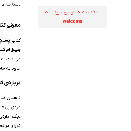
دسته‌ها:
داس
تا ۵۰٪ تخفیف اولین خرید با کد
welcome
معرفی کتا
کتاب
پستچی
جیمز ام کی
می‌زنند، ام
جاودانه مان
درباره‌ی 
مردی بی‌خان
نیک، اداره‌
کورا را در 