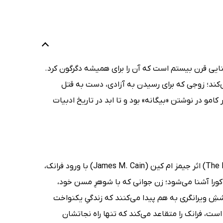
ایی قرن بیستم است که آن را برای همیشه دگرگون کرد.
می‌کند؛ زوجی که برای رسیدن به آزادی، دست به قتل
 کامو در نوشتن «بیگانه» بود و تا ابد در تاریخ ادبیات
داستان کتاب پستچی همیشه دوبار زنگ می‌زند (The Postman Always Rings Twice) اثر جیمز ام کین (James M. Cain) با ورود فرانک،
ا کورا آشنا می‌شود؛ زن جوانی که با شوهرِ مسن خود،
 کششِ ویرانگری به هم پیدا می‌کنند که زندگیِ یکنواخت
 است، فرانک را متقاعد می‌کند که تنها راه نجاتشان