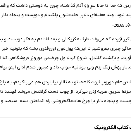
وردن که خدا تا حالا سرِ راهِ آدم گذاشته، چون یه دوستی داشت که واقع
د نبود. چند هفته‌ای دم‌پرِ جفت‌شون پلکیدم و دویست و پنجاه دلار ا
هر بیرون.
گیر آوردم که می‌رفت طرفِ مکزیکالی و بعد افتادم به فکر دویست و پنج
گی چیزی بفروشیم تا این‌که پول‌مون اون‌قدری بشه که بتونیم خیز بردار
وردم و برگشتم گلندل. شروع کردم ول چرخیدن دوروبَرِ فروشگاهی که او
ند‌بار بهش زنگ زدم ولی یونانیه جواب داد و مجبور شدم ادای اینو بیام 
‌هام دوروبرِ فروشگاهه، تو یه تالارِ بیلیاردی هم می‌پلکیدم، یه بلو
میزها تمرینِ ضربه زدن می‌کرد. از چوب دست گرفتنش می‌شد فهمید تازه
یست و پنجاه دلار برا چرخ‌ هات‌داگ‌فروشی راه انداختن بسه، سیصد و پ
تاب الکترونیک