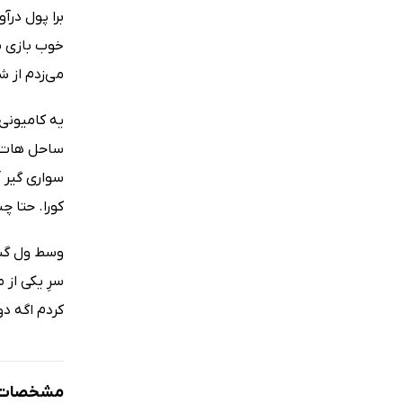
برا پول درآ
خوب بازی بل
می‌زدم از ش
یه کامیونی 
ساحل هات‌دا
سواری گیر آ
کورا. حتا چ
وسط ول گشتن
سرِ یکی از 
کردم اگه دو
مشخصات ک