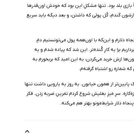
اً بازی بلد بود. تنها مشکلِ این بود که خودش اون‌قدرها
زشون کَندم، کُل پولی که داشتن، و بعد دیگه باید سریع
اه دلارم و این‌که با اون‌همه پول می‌تونستیم دمِ
یم برا یه کارِ گُنده‌تر. این شد که پیاده شدم و یه
ن‌ها ازش خرید می‌کردن، به این امید که بربخورم به
که شماره رو اشتباه گرفته‌م.
ک پایین‌تر از همون خیابون. یه روز یه یارویی داشت تنها
‌کاره. سرِ میزِ بغلیش شروع کردم تمرینِ ضربه زدن. فکر
نجاه دلار شرایط‌مونو بهتر هم می‌کنه.