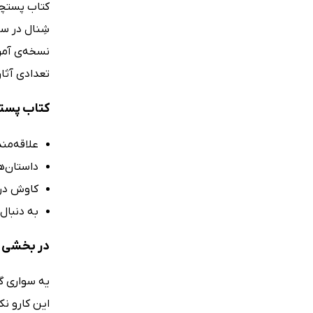
تعدادی آثار
کتاب پستچ
علاقه‌من
داستان‌ه
کاوش در 
به دنبال 
در بخشی ا
یه سواری گی
این‌ کارو ن