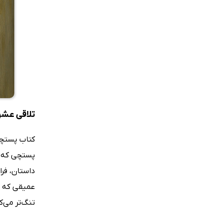
تلاقی عشق
کتاب پستچی
پستچی که اس
داستان، فران
عمیقی که نس
تنگ‌تر می‌ک