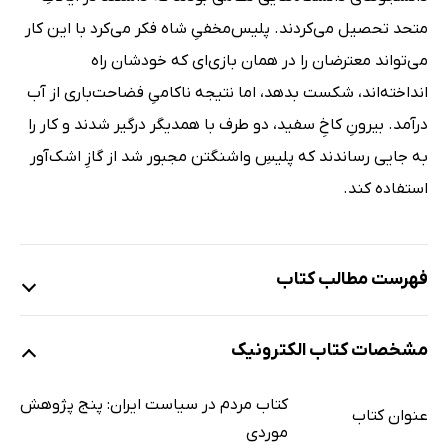
متحد تحصیل می‌کردند. پلیس‌مخفیِ شاه فکر می‌کرد با این کار
می‌تواند معترضان را در همان بازی‌ای که خودشان راه
انداخته‌اند، شکست بدهد، اما نتیجه ناکامیِ فضاحت‌باری از آب
درآمد. بیرونِ کاخِ سفید، دو طرف با همدیگر درگیر شدند و کار را
به جایی رساندند که پلیسِ واشنگتن مجبور شد از گازِ اشک‌آور
استفاده کند.
فهرست مطالب کتاب
مقدمه‌ی مترجم
مشخصات کتاب الکترونیک
نقشِ جمعیت‌های مردمی در انقلابِ مشروطه‌ی ایران
نقشِ جمعیت‌های مردمی در سیاستِ ایران؛ 1332 1285
کتاب مردم در سیاست ایران: پنج پژوهش
عنوان کتاب
نقشِ جمعیت‌های مردمی در انقلابِ ایران
موردی