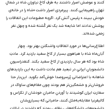
کنند و عوضش اصرار داشتند به ‌طرفِ کاخِ نیاورانِ شاه در شمالِ
تهران راهپیمایی کنند. پیرمردی اصرار داشت «شاه را در خانه‌ی
خودش ببیند.» پلیس آتش کرد. اگرچه مطبوعات این اتفاقات را
پوشش ندادند اما شایعه شد یک نفر کُشته شده و چهل نفر
زخمی شده‌اند.
اطلاع‌رسانی‌ها در موردِ اتفاقاتِ واشنگتن بهتر بود. چهار
آبان‌ماه شاه با هیاهوی بسیار از کاخِ سفید بازدید کرد. عادتِ
شاه بود که هر سال بازدیدی از کاخِ سفید بکند. کنفدراسیونِ
دانشجویانِ ایرانیِ در تبعید هم عادت داشت به این بازدیدهای
شاهانه با اعتراضاتی پُرسروصدا خوش‌آمد بگوید. این‌بار حتا
خروشان‌تر و خشمگین‌تر هم بودند چون مقام‌های ساواک در
سفارتِ ایران کوشیدند با آوردنِ حامیانِ خودشان از تکزاس و
کالیفرنیا مقابله‌به‌مثل کنند، حامیانی که بسیاری‌شان
دانشجوهای دانشگاه‌هایی نظامی بودند که داشتند در ایالاتِ