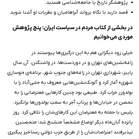
پژوهشگر تاریخ یا جامعه‌شناسی هستید.
قصد دارید با نگاه یرواند آبراهامیان و نظریات او آشنا شوید.
در بخشی از کتاب مردم در سیاست ایران: پنج پژوهش
موردی می‌خوانیم
خیلی زود دیگرانی هم به این درگیری‌ها پیوستند در
زاغه‌نشین‌های تهران و در دوردست‌ها، در واشنگتن. آن سال
پاییز، شهرداریِ تهران در زاغه‌های جنوبِ شهر، برنامه‌ی «نوسازیِ
شهری» آغاز کرد و آلونک‌نشین‌هایی معروف به حلبی‌آباد را با
بولدوزر خراب کرد. طبیعی بود چنین کارهایی معترضانی را به
تحصن در خیابان‌ها و پرتابِ آجر به ‌سمتِ بولدوزرها برانگیزد.
پلیس با حمله به معترضان این کارهای‌شان را تلافی کرد. روز
پانزده آبان‌ماه دیگر اوضاع مشخصاً متشنج شد؛ متحصنین
نپذیرفتند اعتراضات‌شان را از طریقِ حزبِ دولتیِ رستاخیز پیگیری