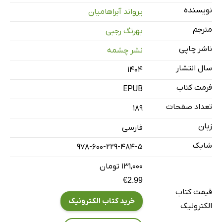
کمونیسم و مسئله‌ی اشتراک در ایران: حزبِ توده و فرقه‌ی
نویسنده
یرواند آبراهامیان
دموکرات
مترجم
بهرنگ رجبی
شکل‌گیریِ پرولتاریا در ایرانِ مدرن، 1332 1320
ناشر چاپی
نشر چشمه
سال انتشار
۱۴۰۴
فرمت کتاب
EPUB
تعداد صفحات
189
زبان
فارسی
شابک
978-600-229-484-5
۱۳۱,۰۰۰ تومان
€2.99
قیمت کتاب
خرید کتاب الکترونیک
الکترونیک