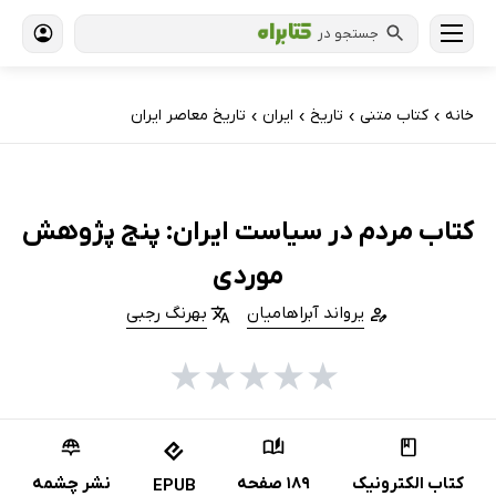
جستجو در
خانه
کتاب‌ متنی
تاریخ
ایران
تاریخ معاصر ایران
›
›
›
›
کتاب مردم در سیاست ایران: پنج پژوهش
موردی
یرواند آبراهامیان
بهرنگ رجبی
★
★
★
★
★
کتاب الکترونیک
189 صفحه
نشر چشمه
EPUB