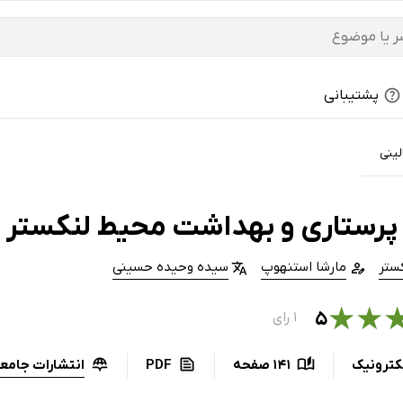
پشتیبانی
لینی
پرستاری و بهداشت محیط لنکستر
ستر
مارشا استنهوپ
سیده وحیده حسینی
★
★
۵
۱ رای
انتشارات جامعه
کترونیک
141 صفحه
PDF