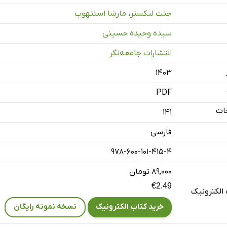
جنت لنکستر
،
مارشا استنهوپ
سیده وحیده حسینی
انتشارات جامعه‌نگر
بع
۱۴۰۳
PDF
ات
141
فارسی
978-600-101-415-4
۸۹,۰۰۰ تومان
€2.49
الکترونیک
خرید کتاب الکترونیک
نسخه نمونه رایگان