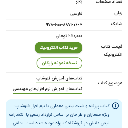
فصل هشتم: گرادینت، سطل رنگ و الگوهای دلخواه Photoshop
تعداد صفحات
641
Gradient
زبان
فارسی
فصل نهم: ابزار تایپ متن در فتوشاپ Photoshop Text Tool
شابک
978-600-8871-06-4
فصل دهم: ابزار نمونه برداری قطره چکان Eyedropper Tool
۲۵۰,۰۰۰ تومان
فصل یازدهم: ابزارهای ترسیمی و نقاشی Drawing & Painting
Tools
قیمت کتاب
خرید کتاب الکترونیک
الکترونیک
فصل دوازدهم: ماسک در فتوشاپ Photoshop Layer Mask
نسخه نمونه رایگان
فصل سیزدهم: فیلترها در فتوشاپ Photoshop Filters
فصل چهاردهم: پست پروداکشن در فتوشاپ Photoshop Post
کتاب‌های آموزش فتوشاپ
Production
موضوع کتاب
کتاب‌های آموزش نرم افزارهای مهندسی
فصل پانزدهم: طراحی شیت بندی معماری در فتوشاپ
Presentation Sheet Design
کتاب پرزنته و شیت بندی معماری با نرم افزار فتوشاپ:
فصل شانزدهم: نمونه سوالات آزمون‌های فنی و حرفه‌ای
ویژه معماران و طراحان بر اساس قرارداد رسمی با انتشارات
Photoshop Questions
نبض دانش در فروشگاه کتابراه عرضه شده است. تمامی