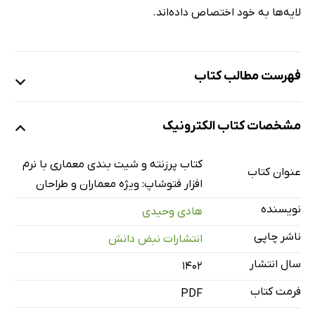
لایه‌ها به خود اختصاص داده‌اند.
فهرست مطالب کتاب
فصل اول: آشنایی با محیط فتوشاپ
مشخصات کتاب الکترونیک
فصل دوم: آشنایی با پانل‌ها و فرمت‌های گرافیکی فتوشاپ
Panels & File Format
کتاب پرزنته و شیت بندی معماری با نرم
عنوان کتاب
فصل سوم: ابزارهای انتخاب در فتوشاپ Selection Tool
افزار فتوشاپ: ویژه معماران و طراحان
فصل چهارم: ابزارهای تغییر شکل در فتوشاپ Transform Tools
نویسنده
هادی وحیدی
فصل پنجم: بررسی منوهای File ،Edit ،Image ،Window
ناشر چاپی
انتشارات نبض دانش
فصل ششم: آشنایی با خط کش، خطوط راهنما و مشبک Rulers
سال انتشار
۱۴۰۲
،Guides ،Grid
فرمت کتاب
فصل هفتم: لایه‌ها در فتوشاپ Photoshop Layers
PDF