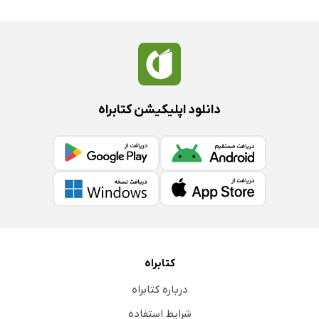
اسکن ایزوتوپ مغزی یا (RISA Scan) (Radioactive lodiante
serum Albumin Scan)
نوار مغزی یا الکتروانسفالوگرافی (EEG)
الکترومیوگرافی (EMG) و سنجش سرعت هدایت عصبی (NCV)
پتانسیل‌های الکتریکی فراخوانده اعصاب (Evoked Potential)
دانلود اپلیکیشن کتابراه
کشیدن مایع مغزی نخاعی (Lumbar Puncture)
فصل پنجم: تجهیزات و وسایل مورد استفاده در جراحی
نوروسرجری
انواع نخ‌ها و سوزن‌های بخیه
تاریخچه
نخ‌های بخیه
انواع نخ‌های بخیه
کتابراه
فولاد ضد زنگ
درباره کتابراه
بسته‌بندی نخ‌های بخیه
شرایط استفاده