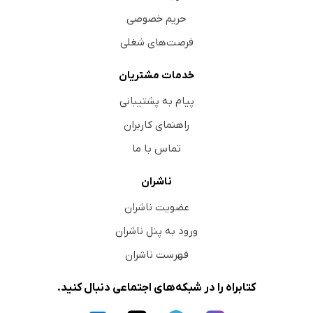
کدهای رنگی
حریم خصوصی
انتخاب نخ‌ها
فرصت‌های شغلی
هموستاز (بستن رگ خون)
روش‌های لیگاتور کردن یا بستن رگ‌ها
خدمات مشتریان
گیره‌های لیگاتور
پیام به پشتیبانی
استاپلر پوست
راهنمای کاربران
نوارهای پوستی
تماس با ما
سوزن‌های جراحی
روش‌های بخیه زدن
ناشران
نگهداشتن دِرَن در محل زخم
عضویت ناشران
گره‌های جراحی
ورود به پنل ناشران
قیچی‌ها
فهرست ناشران
بریدن بخیه‌ها
کتابراه را در شبکه‌های اجتماعی دنبال کنید.
چسب‌های بافتی