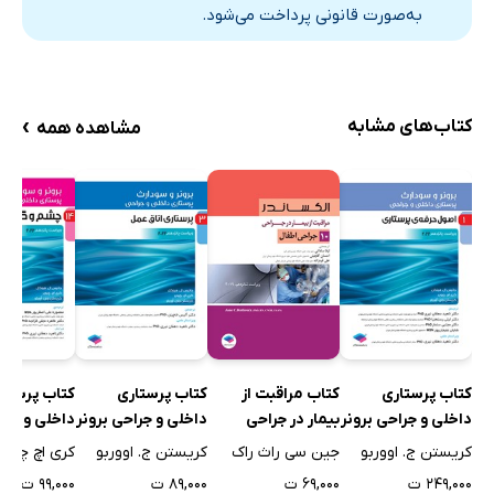
بیماری‌های ستون فقرات
به‌صورت قانونی پرداخت می‌شود.
بیماری‌های مادرزادی
بیماری‌های دژنراتیو و دیسک‌های بین مهره‌ای (دیسکوپاتی‌ها)
فتق دیسک‌های بین مهره‌ای گردنی
›
کتاب‌های مشابه
مشاهده همه
فتق مهره‌های سینه‌ای
فتق مهره‌های کمری
شکستگی ستون فقرات (Spinal Fracture)
اسپوندیلولیستزیس (Spondylolisthesis)
اسکولیوز (Scoliosis)
کیفوز (Kyphosis)
لوردوز (گودی کمر)
ضایعات عروقی
کتاب پرستاری
کتاب مراقبت از
کتاب پرستاری
کتاب پرستا
داخلی و جراحی برونر
بیمار در جراحی
داخلی و جراحی برونر
داخلی و جرا
آنوریسم‌های داخل جمجمه‌ای (Intracrandial aneurysm)
و سودارث 2022 -
الکساندر 2019 - جلد
و سودارث 2022 -
کریستن ج. اووربو
جین سی راث راک
کریستن ج. اووربو
کری اچ چیور
AVM (arteriovenous malformation)
جلد اول
دهم
جلد سوم
جلد چهارده
۲۴۹,۰۰۰ ت
۶۹,۰۰۰ ت
۸۹,۰۰۰ ت
۹۹,۰۰۰ ت