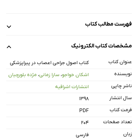
فهرست مطالب کتاب
تاریخچه
مشخصات کتاب الکترونیک
فصل اول: آناتومی دستگاه عصبی
دستگاه عصبی
عنوان کتاب
کتاب اصول جراحی اعصاب در پیراپزشکی
تقسیم‌بندی دستگاه عصبی
نویسنده
اشکان خواجو
،
سارا زمانی
،
مژده بلورچیان
وظایف دستگاه عصبی
ناشر چاپی
انتشارات اشراقیه
جنین‌شناسی دستگاه عصبی
سال انتشار
۱۳۹۸
دستگاه عصبی مرکزی
مغز
فرمت کتاب
PDF
مخ
تعداد صفحات
204
ساقهٔ مغز
زبان
فارسی