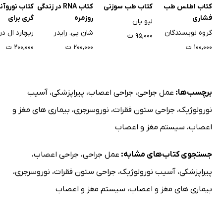
صرع
کتاب اطلس طب
کتاب طب سوزنی
کتاب RNA در زندگی
کتاب نوروآن
اتیولوژی
فشاری
روزمره
گری برای
لیو یان
دانشجویان
فصل چهارم: تشخیص آزمایشگاهی در بیماری‌های مغز و
گروه نویسندگان
شان‌ پی. رایدر
ریچارد ال د
۹۵,۰۰۰ ت
۱۰۰,۰۰۰ ت
۲۰۰,۰۰۰ ت
۲۰۰,۰۰۰ ت
اعصاب و عضلات
انواع آزمون‌های تشخیصی در بیماری‌های نورولوژیک
پرتونگاری کاسه سر (Skull X-Ray)
برچسب‌ها:
عمل جراحی
،
جراحی اعصاب
،
پیراپزشکی
،
آسیب
کلسیفیکاسیون‌های غیرطبیعی و طبیعی در پرتونگاری کاسه سر
نورولوژیک
،
جراحی ستون فقرات
،
نوروسرجری
،
بیماری های مغز و
پرتونگاری ستون مهره‌ها
اعصاب
،
سیستم مغز و اعصاب
برش‌نگاری کامپیوتری مغز (CT-Scanning)
MRI (Magnetic Resonance Imaging)
جستجوی کتاب‌های مشابه:
عمل جراحی
،
جراحی اعصاب
،
آنژیوگرافی رگ‌های مغزی
پیراپزشکی
،
آسیب نورولوژیک
،
جراحی ستون فقرات
،
نوروسرجری
،
اسکن رادیوایزوتوپ مغزی
بیماری های مغز و اعصاب
،
سیستم مغز و اعصاب
سونوگرافی با بهره‌گیری تشخیصی از امواج مافوق صوت
(اولتراسوند)