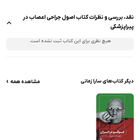
تومورهای سیستم اعصاب مرکزی
تومور مغزی
نقد، بررسی و نظرات کتاب اصول جراحی اعصاب در
تومورهای نخاع
پیراپزشکی
ترومای مغزی (Brain trauma)
ضایعات پوست سر (Scalp)
هیچ نظری برای این کتاب ثبت نشده است.
شکستگی جمجمه
ضایعات بافت مغزی
مرگ مغزی (Brain death)
›
کرایتریاهای مرگ مغزی
دیگر کتاب‌های سارا زمانی
مشاهده همه
فشار داخل جمجه‌ای (ICP)
فتق مغزی (Brain herniaton)
عفونت‌ها
انسفالیت یا التهاب مغز (به معنی التهاب حاد بافت مغز:
encephalitis)