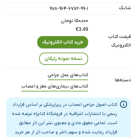
بصل‌النخاع یا مدولا
شابک
978-964-6772-99-1
مخچه
نخاع
۱۵۰,۰۰۰ تومان
€3.49
محافظت از دستگاه عصبی مرکزی
قیمت کتاب
دستگاه عصبی محیطی
خرید کتاب الکترونیک
الکترونیک
فصل دوم: ترمینولوژی
نسخه نمونه رایگان
ریشه‌ها (Root)
آناتومی و فیزیولوژی (Physiology & Anatomy)
کتاب‌های عمل جراحی
اصطلاحات مربوط به علائم‌شناسی و علائم اختلالات
دسته‌ها
کتاب‌های بیماری‌های مغز و اعصاب
اصطلاحات مربوط به فلجی
اصطلاحات مربوط به قسمت‌های تشخیصی
کتاب اصول جراحی اعصاب در پیراپزشکی بر اساس قرارداد
اصطلاحات مربوط به اقدامات درمانی
رسمی با انتشارات اشراقیه در فروشگاه کتابراه عرضه شده
فصل سوم: پاتولوژی‌های دستگاه عصبی مرکزی (CNS)
است. تمامی حقوق مادی و معنوی نشر این اثر مطابق
مروری بر آناتومی ستون فقرات
قرارداد رعایت شده و سهم ناشر و صاحب اثر از هر خرید