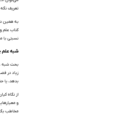
تعریف نگه ن
به همین دل
کتاب علم و
نسبتی با م
شبه علم 
بحث شبه عل
زیاد در فضا
بدهد، یا ح
از نگاه کیا
و معیارهایی
مخاطب بگذار