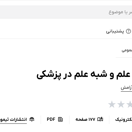
پشتیبانی
مومی
علم و شبه علم در پزشکی
رامش
★
★
انتشارات تیمور
کترونیک
177 صفحه
PDF