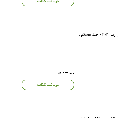
دریافت کتاب
اودری برمن ، شرلی جی اسنایدر و جرالین فرندسن با ویرایش و تدوین منسجم کتاب مبانی پرستاری کوزیر و ارب 2021 - جلد هشتم ،
۲۳۹,۰۰۰ ت
دریافت کتاب