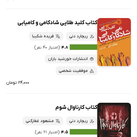
کتاب کلید طلایی شادکامی و کامیابی
ریچارد دنی
فریده شکیبا
۴.۸
(امتیاز ۴۰ نفر)
انتشارات خورشید باران
موفقیت شخصی
۲۴,۰۰۰ تومان
کتاب کارناوال شوم
ریچارد دنی
مشھود غفارکنی
۴.۵
(امتیاز ۶۱ نفر)