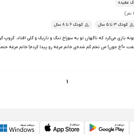
اک عقیده
کودک 3 تا 5 سال
کودک 6 تا 8 سال
نه بازی می‌کرد که ناگهان تو یه سوراخ تنگ و تاریک و گلی افتاد. گروپ گ
فت: «آخ جون! من تخم گم شده‌ی خانم مرغه رو پیدا کردم! خانم مرغه حتماً.
1