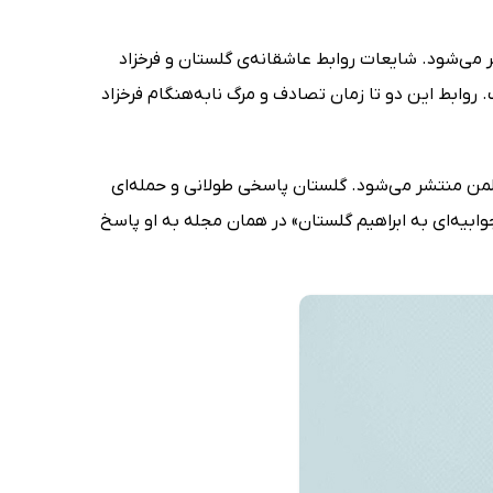
‌ها در ساخت فیلم منجر می‌شود. شایعات روابط عاشقانه‌ی گلستان و فرخزاد
روابط این دو تا زمان تصادف و مرگ نابه‌هنگام فرخزاد
نوان «زن تنها: فروغ فرخزاد و شعر او» در سال 1366 توسط مایکل کریگ هیلمن منتشر می‌شود. گلستان پاسخی طولانی و حمله‌ای
وابیه‌ای به ابراهیم گلستان» در همان مجله به او پاسخ