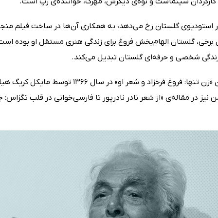
 کارگردان سینماست و نوه‌ی دیگرش، مهرک، خواننده‌ی رپ است.
ایی ابراهیم گلستان با فروغ فرخزاد که در سال 1337 در استودیوی گلستان رخ می‌دهد، به همکاری آن
برخی، گلستان الهام‌بخش فروغ برای زندگی هنری مستقل او بوده است. 
 زندگی شخصی و حرفه‌ای گلستان تبدیل می‌کند.
پژوهشی انتقادی - بیوگرافیک در باب فروغ فرخزاد با ع
یز در مقاله‌ی «از شعر نادر نادرپور تا فارسی‌خوانی در قلب تگزاس: ج