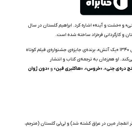
نی» و «خشت و آینه» اشاره کرد. ابراهیم گلستان در سال
ان و کارگردانی فرخزاد ساخته شده است.
ابراهیم گلستان در این دوران متمرکز بر ساخت فیلم‌های داستانی و مستند بود و جوایز متعددی را برای آثارش دریافت کرد. در سال 1340 «یک آتش»، برنده‌ی جایزه‌ی جشنواره‌ی فیلم کوتاه
‌کند. او هم‌زمان به ترجمه‌ی کتاب و انتشار
نج دره‌ی جنی
»، «
خروس
»، «
هاکلبری فین
» و «
دون ژوان
ثر انفجار مین در عراق کشته شد) و لی‌لی گلستان (مترجم،