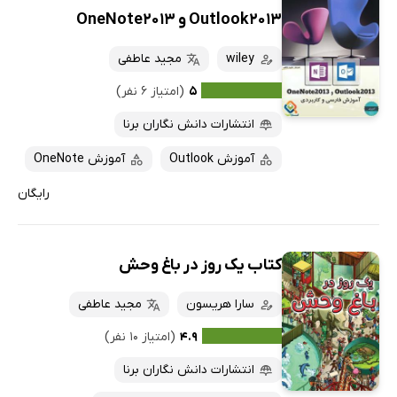
Outlook2013 و OneNote2013
wiley
مجید عاطفی
۵
(امتیاز ۶ نفر)
انتشارات دانش نگاران برنا
آموزش Outlook
آموزش OneNote
رایگان
کتاب یک روز در باغ وحش
سارا هریسون
مجید عاطفی
۴.۹
(امتیاز ۱۰ نفر)
انتشارات دانش نگاران برنا