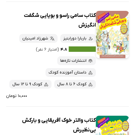
کتاب سامی راسو و بویایی شگفت
انگیزش
باربارا دورابتیز
شهرزاد امینیان
۴.۸
(امتیاز ۶ نفر)
انتشارات تازه‌ها
داستان آموزنده کودک
کودک 6 تا 8 سال
کودک 9 تا 12 سال
۱۰,۰۰۰ تومان
کتاب والتر خوک آفریقایی و بارکش
بی‌نظیرش