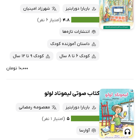
باربارا دورابتیز
شهرزاد امینیان
۴.۸
(امتیاز ۶ نفر)
انتشارات تازه‌ها
داستان آموزنده کودک
کودک 6 تا 8 سال
کودک 9 تا 12 سال
۱۰,۰۰۰ تومان
کتاب صوتی لیموناد لولو
باربارا دورابتیز
معصومه رمضانی
۵
(امتیاز ۱ نفر)
آوارسا