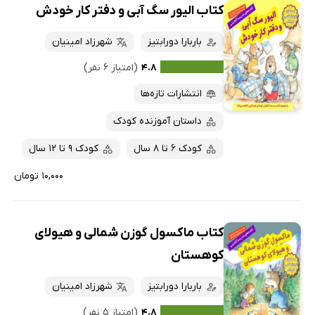
کتاب الیور سگ آبی و دفتر کار خودش
باربارا دورابتیز
شهرزاد امینیان
۴.۸
(امتیاز ۶ نفر)
انتشارات تازه‌ها
داستان آموزنده کودک
کودک 6 تا 8 سال
کودک 9 تا 12 سال
۱۰,۰۰۰ تومان
کتاب ماکسول گوزن شمالی و هیولای
کوهستان
باربارا دورابتیز
شهرزاد امینیان
۴.۸
(امتیاز ۵ نفر)