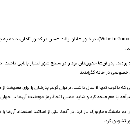
 به‌ترتیب دومین و سومین فرزند یک خانواده‌ی 11نفره بودند. پدر آن‌ها حقوق‌دان بود و در سطح شهر ا
ن خصوصی در خانه گذراندند.
اما این روزهای خوش برای برادران گریم دیری نپایید و زمانی که یاکوب تنها 11 سال داشت، ب
 درآمد با هم متحد کرد و شاید همین اتحادْ رمز موفقیت آن‌ها در جهان
ه دانشگاه ماربورگ باز کرد. در آنجا، یکی از اساتید استعداد آن‌ها را 
ور تشویق کرد.