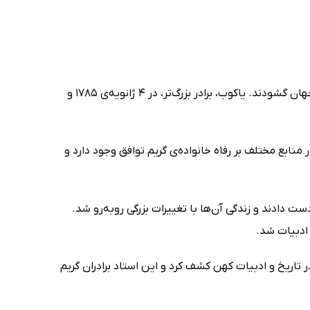
برادران گریم، یاکوب گریم (Jacob Grimm) و ویلهلم گریم (Wilhelm Grimm)، در شهر هاناو ایالت هسن در کشور آلمان، دیده به جهان گشودند. یاکوب، برادر بزرگ‌تر، در 4 ژانویه‌ی 1785 و
عتبار بالایی داشت. در منابع مختلف بر رفاه خانواده‌ی گریم توافق وجود دارد و
رادران گریم پدرشان را برای همیشه از دست دادند و زندگی آن‌ها با تغییرات بزرگی روبه‌رو شد.
 ادبیات شد.
در تاریخ و ادبیات کهن کشف کرد و این استاد برادران گریم