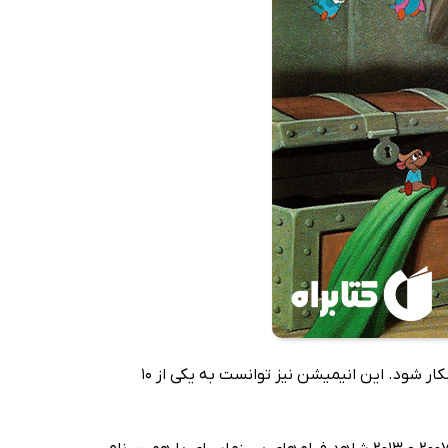
انیمیشن سیندرلا که در سال 1950 توسط والت دیزنی ساخته شد و توانست برای بهترین موسیقی نامزد دریافت سه جایزه‌ی اسکار شود. این انیمیشن نیز توانست به یکی از 10