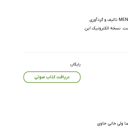
کتاب صوتی تلفظ واژگان واژه نامه آلمانی فارسی MENSCHEN A1 تالیف و گردآوری
ت. نسخه الکترونیک این
رایگان
دریافت کتاب صوتی
 آلمانی گوته A1 اثر محمودرضا ولی خانی حاوی