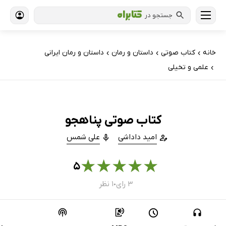
جستجو در
خانه
کتاب‌ صوتی
داستان و رمان
داستان و رمان ایرانی
›
›
›
علمی و تخیلی
›
کتاب صوتی پناهجو
امید داداشی
علی شمس
★
★
★
★
★
۵
۳ رای
۱ نظر
●