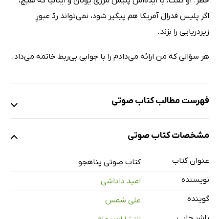
خطر. او گفت، با ایده‌اش پلیس مرزی یونان و ایتالیا که هیچ،
اگر پلیس فدرال آمریکا هم پیگیر شود، نمی‌تواند ردّ عبورِ
زیردریایی را بزند.
هر سؤالی که من ارائه می‌دادم را با جوابی بی‌ربط خاتمه می‌داد.
فهرست مطالب کتاب صوتی
نمونه
مشخصات کتاب صوتی
عنوان کتاب
قسمت یک
کتاب صوتی پناهجو
62 دقیقه
نویسنده
امید داداشی
قسمت دو
51 دقیقه
گوینده
علی شمس
قسمت سه
58 دقیقه
ناشر چاپی