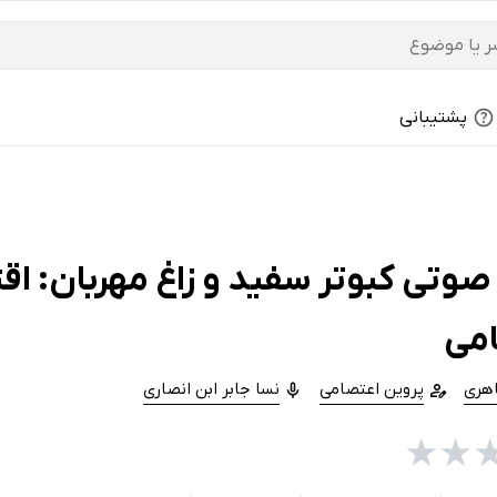
پشتیبانی
وتی کبوتر سفید و زاغ مهربان: اق
می
اهری
پروین اعتصامی
نسا جابر ابن انصاری
★
★