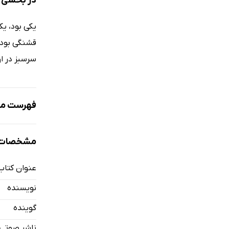
در بخشی ا
یکی بود، یک
قشنگی بود ک
سرسبز در او
فهرست مط
نمونه
مشخصات 
عنوان کتاب
کبوتر سفید 
نویسنده
گوینده
ناشر صوتی