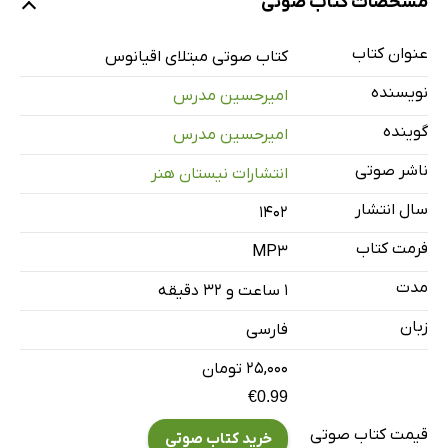
مشخصات کتاب صوتی
عنوان کتاب
معرفی
کتاب صوتی مبتلای اقیانوس
2 دقیقه
نویسنده
امیرحسین مدرس
بخش اول
40 دقیقه
گوینده
امیرحسین مدرس
بخش دوم
51 دقیقه
ناشر صوتی
انتشارات نیستان هنر
سال انتشار
۱۴۰۲
فرمت کتاب
MP3
مدت
۱ ساعت و ۳۲ دقیقه
زبان
فارسی
۲۵,۰۰۰ تومان
€0.99
قیمت کتاب صوتی
خرید کتاب صوتی