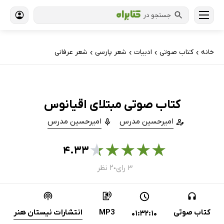
جستجو در
خانه
کتاب‌ صوتی
ادبیات
شعر پارسی
شعر عرفانی
›
›
›
›
کتاب صوتی مبتلای اقیانوس
امیرحسین مدرس
امیرحسین مدرس
★
★
★
★
★
۴.۳۳
۳ رای
۲ نظر
●
کتاب صوتی
MP3
انتشارات نیستان هنر
01:32:10