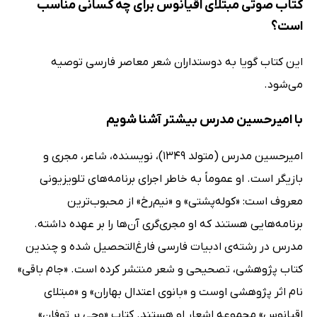
کتاب صوتی مبتلای اقیانوس برای چه کسانی مناسب
است؟
این کتاب گویا به دوستداران شعر معاصر فارسی توصیه
می‌شود.
با امیرحسین مدرس بیشتر آشنا شویم
امیرحسین مدرس (متولد 1349)، نویسنده، شاعر، مجری و
بازیگر است. او عموماً به خاطر اجرای برنامه‌های تلویزیونی
معروف است: «کوله‌پشتی» و «نیم‌رخ» از محبوب‌ترین
برنامه‌هایی هستند که او مجری‌گری آن‌ها را بر عهده داشته.
مدرس در رشته‌ی ادبیات فارسی فارغ‌التحصیل شده و چندین
کتاب پژوهشی، تصحیحی و شعر منتشر کرده است. «جام باقی»
نام اثر پژوهشی اوست و «بانوی اعتدال بهاران» و «مبتلای
اقیانوس» مجموعه اشعار او هستند. کتاب «وحی بر توفان»