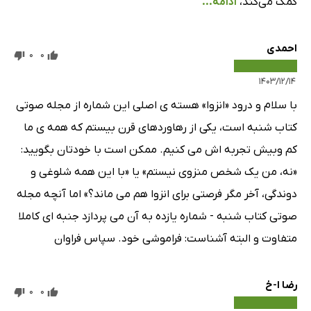
کمک می‌کند،
ادامه...
احمدی
0
0
۱۴۰۳/۱۲/۱۴
با سلام و درود «انزوا» هسته ی اصلی این شماره از مجله صوتی
کتاب شنبه است، یکی از رهاوردهای قرن بیستم که همه ی ما
کم وبیش تجربه اش می کنیم. ممکن است با خودتان بگویید:
«نه، من یک شخص منزوی نیستم» یا «با این همه شلوغی و
دوندگی، آخر مگر فرصتی برای انزوا هم می ماند؟» اما آنچه مجله
صوتی کتاب شنبه - شماره یازده به آن می پردازد جنبه ای کاملا
متفاوت و البته آشناست: فراموشی خود. سپاس فراوان
رضا ا-خ
0
0