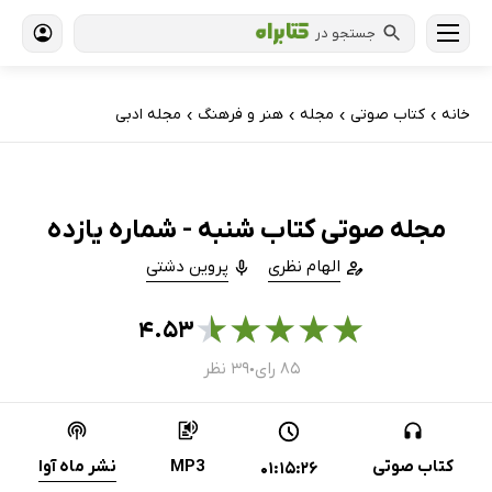
جستجو در
خانه
کتاب‌ صوتی
مجله
هنر و فرهنگ
مجله ادبی
›
›
›
›
مجله صوتی کتاب شنبه - شماره یازده
الهام نظری
پروین دشتی
★
★
★
★
★
۴.۵۳
۸۵ رای
۳۹ نظر
●
کتاب صوتی
MP3
نشر ماه آوا
01:15:26