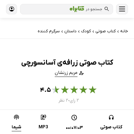
جستجو در
خانه
کتاب‌ صوتی
کودک
داستان
سرگرم کننده
›
›
›
›
کتاب صوتی زرافه‌ی آسانسورچی
مریم زرنشان
★
★
★
★
★
۴.۵
۲ رای
۲ نظر
●
کتاب صوتی
MP3
شیما
00:07:03