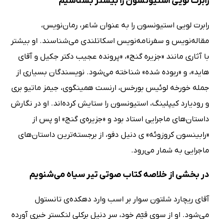
رابرت لویی استیونسون را بیشتر بشناسیم
رابرت لویی استیونسون را به عنوان شاعر، رمان‌نویس،
مقاله‌نویس و سفرنامه‌نویس اسکاتلندی می‌شناسند. او بیشتر
با آثاری مانند «جزیره گنج»، «پرونده عجیب دکتر جکیل و آقای
هاید»، و «ربوده‌ شده» شناخته می‌شود. نویسندگان بسیاری از
جمله خورخه لوئیس بورخس، ارنست همینگوی، جیمز ماتیو بری
و رودیارد کیپلینگ، استیونسون را ستایش کرده‌اند. او در نگارش
داستان‌های ماجرایی استاد بود و «جزیره‌ی گنج» او پس از
«رابینسون کروزوئه» ی دنیل دفو، از برجسته‌ترین داستان‌های
ماجرایی به شمار می‌رود.
در بخشی از خلاصه کتاب صوتی تیر سیاه می‌شنویم
آقای ریچارد شلتون سوار بر اسب وارد دهکده‌ی تانستول
می‌شود. او از سوی قیّم خود، سر دنیل برکلی لنکستر خبری آورده