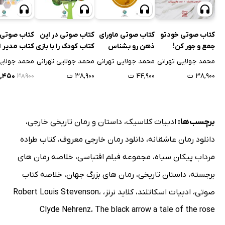
کتاب صوتی خودتو
کتاب صوتی ماورای
کتاب صوتی در این
کتاب صوتی ب
جمع و جور کن!
ذهن رو بشناس
کتاب کودک را با بازی
کتاب مدیر ا
پرورش دهید
باشید!
محمد جولایی تهرانی
محمد جولایی تهرانی
محمد جولایی تهرانی
محمد جولایی
۳۸,۹۰۰ ت
۴۴,۹۰۰ ت
۳۸,۹۰۰ ت
۱۹,۴۵۰
۳۸۹۰۰
برچسب‌ها:
ادبیات کلاسیک
،
داستان و رمان تاریخی خارجی
،
دانلود رمان عاشقانه
،
دانلود رمان خارجی معروف
،
کتاب طراده
مرداب پیکان سیاه
،
مجموعه فیلم اقتباسی
،
خلاصه رمان های
برجسته
،
داستان تاریخی
،
رمان های بزرگ جهان
،
خلاصه کتاب
صوتی
،
ادبیات اسکاتلند
،
کلاید نرنز
،
،
Robert Louis Stevenson
Clyde Nehrenz
،
The black arrow a tale of the rose