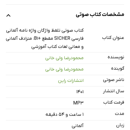
نمونه
مشخصات کتاب صوتی
درس اول
12 دقیقه
کتاب صوتی تلفظ واژگان واژه‌ نامه‌ آلمانی
عنوان کتاب
فارسی SICHER مقطع +B1: مترادف آلمانی
درس دوم
13 دقیقه
و معانی لغات کتاب آموزشی
درس سوم
16 دقیقه
نویسنده
محمودرضا ولی خانی
درس چهارم
12 دقیقه
گوینده
محمودرضا ولی خانی
درس پنجم
15 دقیقه
ناشر صوتی
انتشارات راین
سال انتشار
درس ششم
17 دقیقه
۱۴۰۱
فرمت کتاب
درس هفتم
MP3
14 دقیقه
مدت
۱ ساعت و ۵۴ دقیقه
درس هشتم
15 دقیقه
زبان
آلمانی