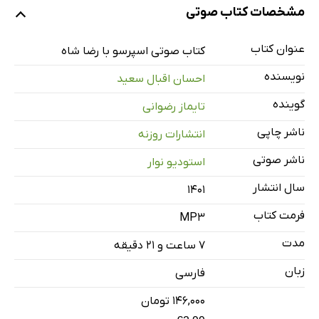
نمونه
مشخصات کتاب صوتی
عنوان کتاب
شناسنامه کتاب
کتاب صوتی اسپرسو با رضا شاه
1 دقیقه
نویسنده
احسان اقبال سعید
بخش اول
15 دقیقه
گوینده
تایماز رضوانی
بخش دوم
23 دقیقه
ناشر چاپی
انتشارات روزنه
بخش سوم
41 دقیقه
ناشر صوتی
استودیو نوار
بخش چهارم
12 دقیقه
سال انتشار
۱۴۰۱
بخش پنجم
24 دقیقه
فرمت کتاب
MP3
بخش ششم
30 دقیقه
مدت
۷ ساعت و ۲۱ دقیقه
بخش هفتم
17 دقیقه
زبان
فارسی
بخش هشتم
34 دقیقه
۱۴۶,۰۰۰ تومان