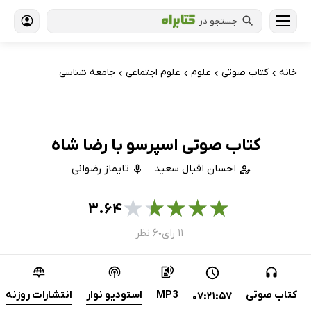
جستجو در
خانه
کتاب‌ صوتی
علوم
علوم اجتماعی
جامعه شناسی
›
›
›
›
کتاب صوتی اسپرسو با رضا شاه
احسان اقبال سعید
تایماز رضوانی
★
★
★
★
★
۳.۶۴
۱۱ رای
۶ نظر
●
کتاب صوتی
MP3
استودیو نوار
انتشارات روزنه
07:21:57