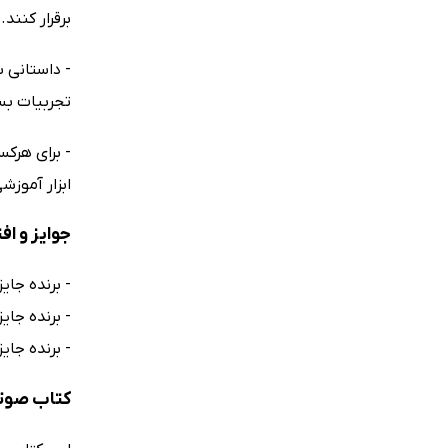
برقرار کنند. (erta Native News
- داستانی ب
تجربیات بسیار
- برای هرک
ابزار آموزشی بس
جوایز و ا
- برنده جایزه
- برنده جایزه
- برنده جایزه Hackmatack در سال
کتاب صوت