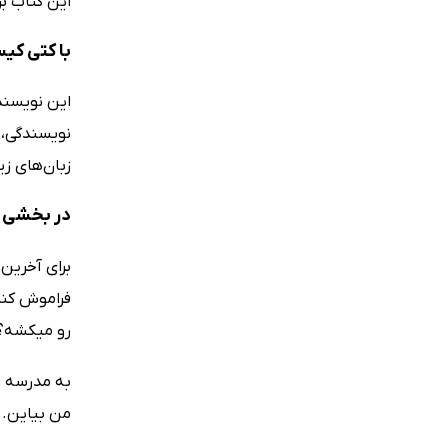
این کتاب برای کودکان 8 تا 12 سال و والدینی که قصد دار
با کتی کی
این نویسند
زبان‌های زی
در بخشی ا
برای آخرین 
فراموش کنم
رو می­کشه؟
به مدرسه رس
من بیاین. 