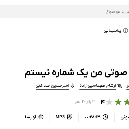
پشتیبانی
صوتی من یک شماره نیستم
ر
ارشام طهماسبی زاده
امیرحسین صداقتی
★
★
۴
۳ رای
۲ نظر
●
آوارسا
وتی
00:28:13
MP3