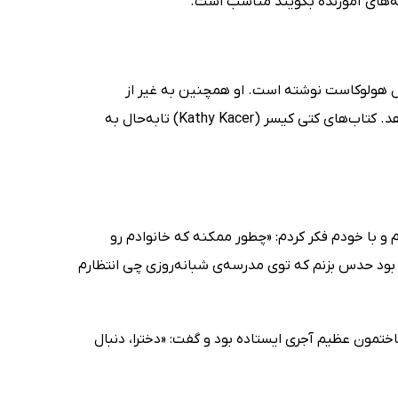
ل هولوکاست نوشته است. او همچنین به غیر از
نویسندگی، به کودکان درمورد هولوکاست و مسائل این‌چنینی آموزش‌هایی می‌دهد. کتاب‌های کتی کیسر (Kathy Kacer) تابه‌حال به
م و با خودم فکر کردم: «چطور ممکنه که خانواد­م رو
د حدس بزنم که توی مدرسه‌­ی شبانه‌روزی چی انتظارم
ختمون عظیم آجری ایستاده بود و گفت: «دخترا، دنبال