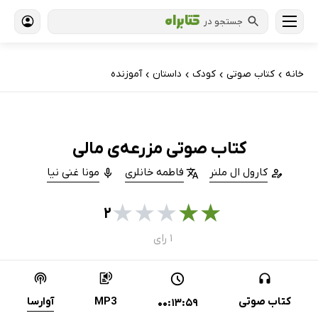
جستجو در
خانه
کتاب‌ صوتی
کودک
داستان
آموزنده
›
›
›
›
کتاب صوتی مزرعه‌ی مالی
کارول ال ملنر
فاطمه خانلری
مونا غنی نیا
★
★
★
★
★
۲
۱ رای
کتاب صوتی
MP3
آوارسا
00:13:59