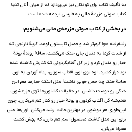
به تألیف کتاب برای کودکان نیز می‌پردازد که از میان آنان تنها
کتاب صوتی مزرعۀ مالی به فارسی ترجمه شده است.
در بخشی از کتاب صوتی مزرعه‌ی مالی می‌شنویم:
رفته‌رفته هوا گرم‌تر شد و فصل تابستون اومد. گربۀ نارنجی که
از شدت گرما به دنبال جای خنک می‌گشت، ساقۀ روندۀ بوتۀ
خیار رو دنبال کرد و زیر گل آفتابگردونی که کنارش کاشته شده
بود دراز کشید. اوه توی اون آفتاب سوزان، پناه آوردن به اون
سایۀ خنک چه حس خوبی داشت! مثل اینکه خیارها هم این
خنکی رو دوست داشتن. در حقیقت کشاورزها توی مزرعشون،
همیشه گل آفتاب گردون و بوتۀ خیار رو کنار هم می‌کارن. چون
این‌طوری هر دوشون در بهترین‌حالت، رشد می‌کنن. اون‌ها حتی
برای این مدل کاشت محصول اسم هم دارن، که بهش کشت
همراه می‌گن.