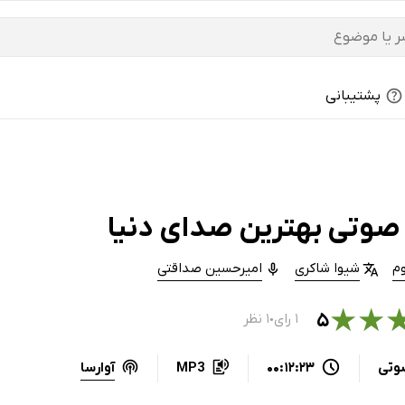
پشتیبانی
صوتی بهترین صدای دنیا
م
شیوا شاکری
امیرحسین صداقتی
★
★
۵
۱ رای
۱ نظر
●
آوارسا
وتی
00:12:23
MP3