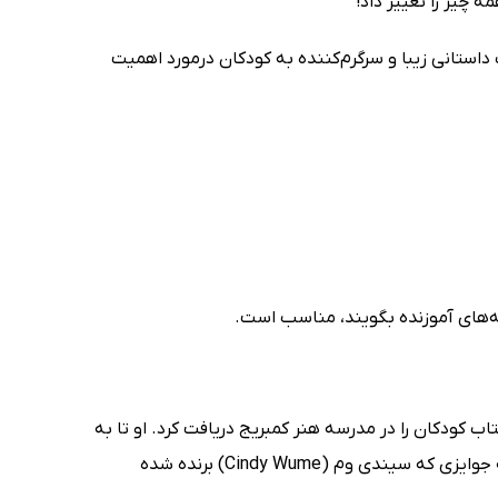
ه چیز را تغییر داد!
هترین صدای دنیا (The Best Sound in the World) در غالب داستانی زیبا و سرگرم‌کننده به کودکان درمورد اهمیت
ی در سال 2016 مدرک کارشناسی ارشد کتاب کودکان را در مدرسه هنر کمبریج دریافت کرد. او تا به
حال برای کتاب‌های زیادی تصویرگری کرده و جوایز زیادی دریافت کرده است. ازجمله جوایزی که سیندی وم (Cindy Wume) برنده شده