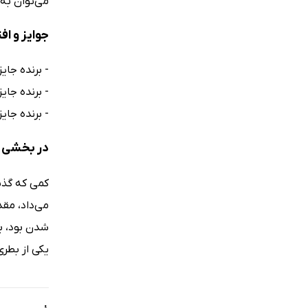
می‌توان به م
جوایز و ا
- برنده جایز
- برنده جایزه AOI LTM Sound of the City در بخش لیست کوتاه د
- برنده جای
در بخشی ا
کمی که گذش
می‌داد، مق
شدن بود، بر
یکی از بطری