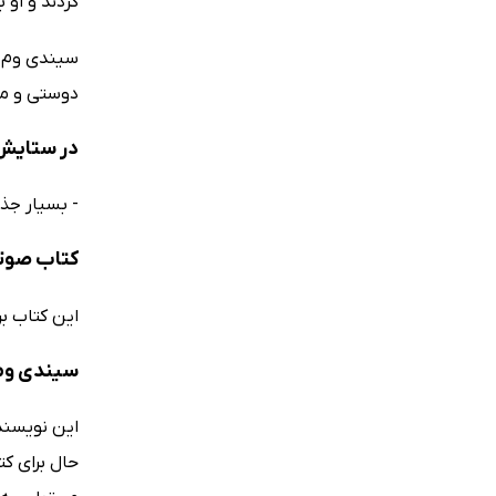
کردند و او 
دوستی و مه
در ستایش 
- بسیار جذاب. ( The Sun- دهمین نش
کتاب صوتی
این کتاب برای کودکان 3 تا 7 سال و والدینی که قصد دارن
سیندی وم 