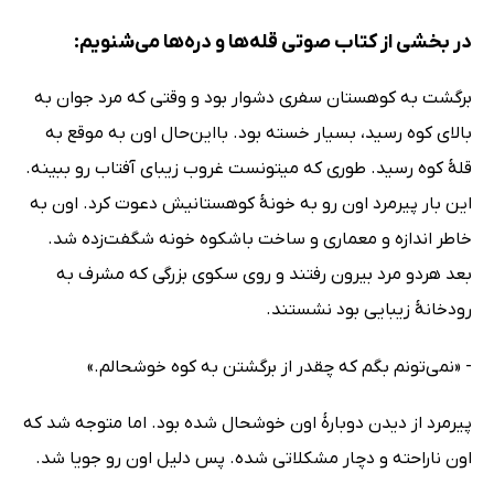
در بخشی از کتاب صوتی قله‌ها و دره‌ها می‌شنویم:
برگشت به کوهستان سفری دشوار بود و وقتی که مرد جوان به
بالای کوه رسید، بسیار خسته بود. بااین‌حال اون به موقع به
قلهٔ کوه رسید. طوری که میتونست غروب زیبای آفتاب رو ببینه.
این بار پیرمرد اون رو به خونهٔ کوهستانیش دعوت کرد. اون به
خاطر اندازه و معماری و ساخت باشکوه خونه شگفت‌زده شد.
بعد هردو مرد بیرون رفتند و روی سکوی بزرگی که مشرف به
رودخانهٔ زیبایی بود نشستند.
- «نمی‌تونم بگم که چقدر از برگشتن به کوه خوشحالم.»
پیرمرد از دیدن دوبارهٔ اون خوشحال شده بود. اما متوجه شد که
اون ناراحته و دچار مشکلاتی شده. پس دلیل اون رو جویا شد.