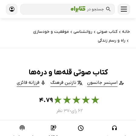
جستجو در
خانه
کتاب‌ صوتی
روانشناسی
موفقیت و خودسازی
›
›
›
راه و رسم زندگی
›
کتاب صوتی قله‌ها و دره‌ها
اسپنسر جانسون
نازنین فرهنگ
فرزانه فائزی
★
★
★
★
★
۴.۷۹
۶۲ رای
۳۷ نظر
●