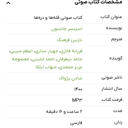
مشخصات کتاب صوتی
عنوان کتاب
پیش داستان
کتاب صوتی قله‌ها و دره‌ها
6 دقیقه
نویسنده
اسپنسر جانسون
فصل اول: احساس سرخوردگی و افسردگی در دره
7 دقیقه
مترجم
نازنین فرهنگ
فصل دوم: یافتن پاسخ‌ها
23 دقیقه
فرزانه فائزی
،
مهیار ستاری
،
اعظم حبیبی
،
فصل سوم: فراموشی
13 دقیقه
گوینده
حامد بیطرفان
،
احمد لشینی
،
معصومه
فصل چهارم: استراحتگاه
5 دقیقه
عزیز محمدی
،
شهاب ایلکا
ناشر صوتی
فصل پنجم: یادگیری
21 دقیقه
شادن پژواک
سال انتشار
فصل ششم: اکتشاف
۱۴۰۰
19 دقیقه
فرمت کتاب
MP3
فصل هفتم: سهیم شدن
7 دقیقه
مدت
۲ ساعت و ۱۶ دقیقه
فصل هشتم: بهره بردن از قله‌ها و دره‌ها
20 دقیقه
زبان
فارسی
فصل نهم: لذت بردن از قله
5 دقیقه