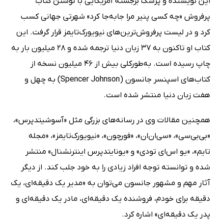
این نویسنده و پزشک برجسته آمریکایی با نوشتن کتاب
پرفروش «چه کسی پنیر مرا جابه‌جا کرد» شهرتی جهانی کسب
کرد و در لیست پرفروش‌ترین‌های نیویورک‌تایمز قرار گرفت. این
کتاب او تاکنون به 37 زبان دنیا ترجمه شده و 28 میلیون بار به
چاپ رسیده است. به‌طورکلی بیش از 46 میلیون نسخه از
کتاب‌های اسپنسر جانسون (Spencer Johnson) به چهل و
هفت زبان دنیا منتشر شده است.
همچنین مقالات وی در رسانه‌های بزرگی مثل «آسوشیتدپرس»،
«بی‌بی‌سی»، «سی‌ان‌ان»، «فورچون»، «نیویورک‌تایمز»، «مجله
تایم»، «یو اس‌ای تودی» و «یونایتدپرس اینترنشنال» منتشر
شده و توانسته توجه افراد زیادی را به خود جلب کند. از دیگر
آثار مهم و مشهور جانسون می‌توان به «مدیر یک دقیقه‌ای، یک
دقیقه برای خودم، فروشنده یک دقیقه‌ای، مادر یک دقیقه‌ای و
پدر یک دقیقه‌ای» اشاره کرد.