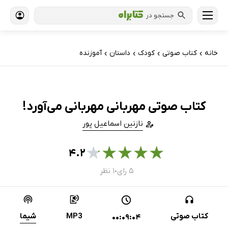
جستجو در
خانه
کتاب‌ صوتی
کودک
داستان
آموزنده
›
›
›
›
کتاب صوتی مهربانی مهربانی می‌آورد!
نازنین اسماعیل پور
★
★
★
★
★
۴.۲
۵ رای
۱ نظر
●
کتاب صوتی
MP3
شیما
00:09:04