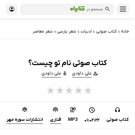
جستجو در
خانه
کتاب‌ صوتی
ادبیات
شعر پارسی
شعر معاصر
›
›
›
›
کتاب صوتی نام تو چیست؟
علی داودی
علی داودی
★
★
★
★
★
کتاب صوتی
MP3
قناری
انتشارات سوره مهر
01:02:22