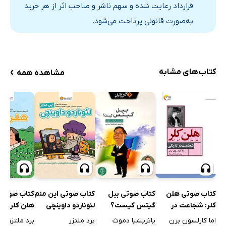
قرارداد رعایت شده و سهم ناشر و صاحب اثر از هر خرید
به‌صورت قانونی پرداخت می‌شود.
›
کتاب‌های مشابه
مشاهده همه
کتاب صوتی هلن
کتاب صوتی بیل
کتاب صوتی این منم
کتاب صوتی 
کلر: شجاعت در
گیتس کیست؟
لئوناردو داوینچی
هلن کلر
تاریکی
اما کارلسون برن
پاتریشیا دموث
برد ملتزر
برد ملتزر