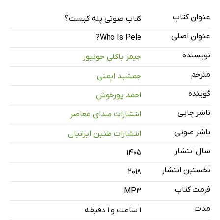
عنوان کتاب
معرفی
کتاب صوتی پله کیست؟
1 دقیقه
عنوان اصلی
Who Is Pele?
مقدمه: پله که بود؟ ـ فصل 1: پسری که شیفته‌ی فوتبال بود
12 دقیقه
نویسنده
جیمز باکلی جونیور
فصل 2: تیم 7 سپتامبر
7 دقیقه
مترجم
جمشید ایمنی
فصل 3: ستاره‌ی جوان
9 دقیقه
گوینده
احمد پورخوش
فصل 4: جام جهانی باشکوه
8 دقیقه
ناشر چاپی
انتشارات صدای معاصر
فصل 5: زمان شلوغی
5 دقیقه
ناشر صوتی
انتشارات طنین ایرانیان
فصل 6: دنیای پله
5 دقیقه
سال انتشار
۱۴۰۵
فصل 7: یک قهرمانی دیگر
6 دقیقه
نخستین انتشار
2018
فصل 8: پیروزی‌های پله ادامه دارد
8 دقیقه
فرمت کتاب
MP3
مدت
۱ ساعت و ۱ دقیقه