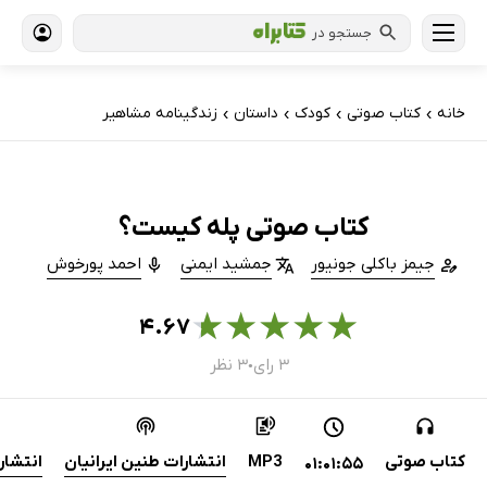
جستجو در
خانه
کتاب‌ صوتی
کودک
داستان
زندگینامه مشاهیر
›
›
›
›
کتاب صوتی پله کیست؟
جیمز باکلی جونیور
جمشید ایمنی
احمد پورخوش
★
★
★
★
★
۴.۶۷
۳ رای
۳ نظر
●
کتاب صوتی
MP3
انتشارات طنین ایرانیان
انتشار
01:01:55