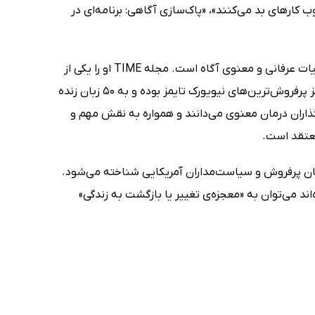
 کارهای بد می‌کنند»، «پاک‌سازی آگاهی: برنامه‌ای در
دیپاک چوپرا (Deepak Chopra) پزشکی است که می‌نویسد، شعر می‌گوید و به ادبیات عرفانی و معنوی آگاه است. مجله TIME او را یکی از
100 قهرمان برتر قرن توصیف کرده و بیش از 80 عنوان کتاب دارد. آثار او همیشه جز پرفروش‌ترین‌های نیویورک تایمز بوده و به 50 زبان زنده
‌گذاران درمان معنوی می‌دانند و همواره به نقش مهم و
معتقد است.
Mari) متولد سال 1952 است. او از نویسندگان پرفروش و سیاست‌مداران آمریکایی شناخته می‌شود.
د می‌توان به «معجزه‌ی تغییر یا بازگشت به زندگی»