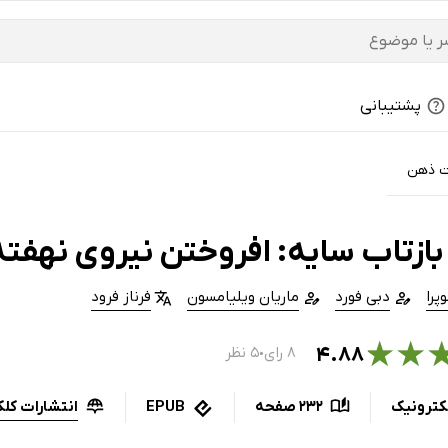
پشتیبانی
ت ذهن
بازتاب سایه: افروختن نیروی نهف
پرا
دبی فورد
ماریان ویلیامسون
فرناز فرود
★
★
۴.۸۸
۸ رای
۵ نظر
●
انتشارات کلک
کترونیک
232 صفحه
EPUB