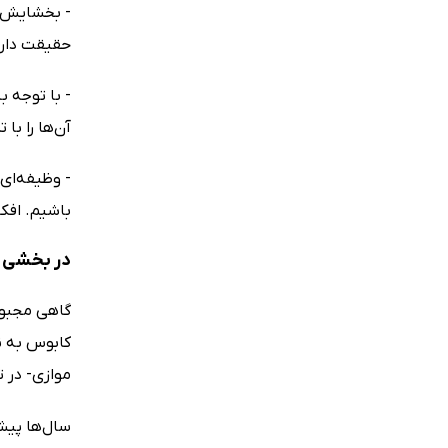
- بخشایش و
حقیقت دارد،
- با توجه ب
آن‌ها را با
- وظیفه‌ای 
باشیم. افکا
در بخشی ا
گاهی مجبور
کابوس به نظ
موازی‌- در 
سال‌ها پیش