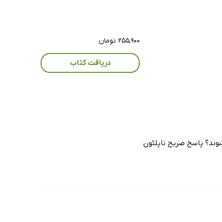
۲۵۵,۹۰۰ تومان
دریافت کتاب
شوند؟ پاسخ صریح ناپلئون