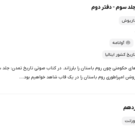
لد سوم - دفتر دوم
داریوش
آوانامه
اریخ کشور ایتالیا
‌های حکومتی چون روم باستان را بلرزاند. در کتاب صوتی تاریخ تمدن: جلد س
وشن امپراطوری روم باستان را در یک قاب شاهد خواهیم بود....
زدهم
ورانت