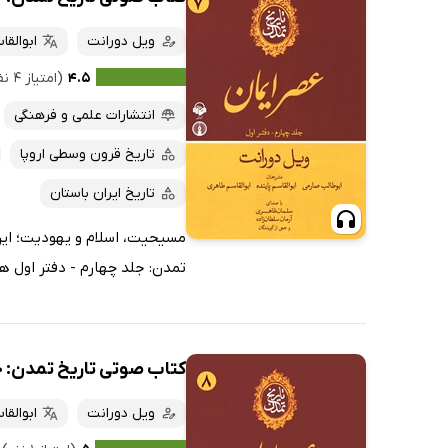
ویل دورانت
ابوالقا
۴.۵
(امتیاز ۴ نفر)
انتشارات علمی و فرهنگی
تاریخ قرون وسطی اروپا
تاریخ ایران باستان
مسیحیت، اسلام و یهودیت؛ این
تمدن: جلد چهارم - دفتر اول ه
کتاب صوتی تاریخ تمدن: جل
ویل دورانت
ابوالق