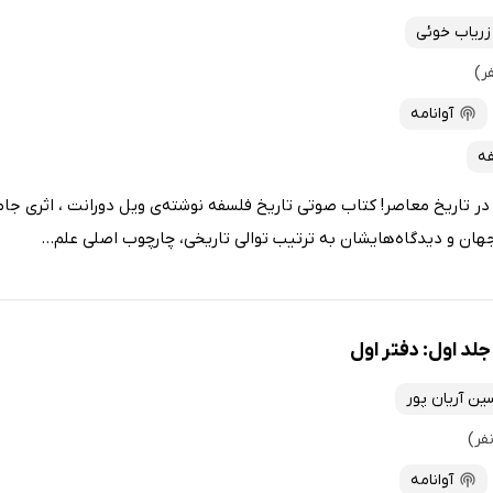
ریاب خوئی
آوانامه
فه
ر تاریخ معاصر! کتاب صوتی تاریخ فلسفه نوشته‌ی ویل دورانت ، اثری جام
هان و دیدگاه‌هایشان به ترتیب توالی تاریخی، چارچوب اصلی علم...
لد اول: دفتر اول
ین آریان پور
آوانامه