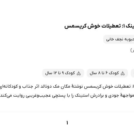
کریسمس
بوبه نجف خانی
کودک 6 تا 8 سال
کودک 9 تا 12 سال
کتاب جودی دمدمی و استینک 1: تعطیلات خوش کریسمس نوشتۀ مگان مک دونالد اثر جذاب و کودک
 مواجهۀ جودی و برادرش استینک را با پستچی عجیب‌وغریبی روایت می‌کن
1